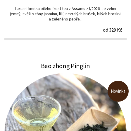
Luxusní limitka bílého frost tea z Assamu z I/2026. Je velmi
jemný, svěží s tóny jasmínu, lilií, nezralých hrušek, bílých broskví
a zeleného pepře...
od 329 Kč
Bao zhong Pinglin
Novinka