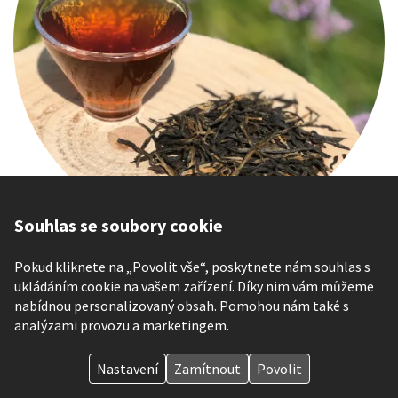
Souhlas se soubory cookie
Vynikající černý čaj z čínského Yunnanu s tóny medu, meruněk,
Pokud kliknete na „Povolit vše“, poskytnete nám souhlas s
citrusů a hořké čokolády. Sklizeň jaro 2026.
ukládáním cookie na vašem zařízení. Díky nim vám můžeme
od 169 Kč
nabídnou personalizovaný obsah. Pomohou nám také s
analýzami provozu a marketingem.
Nastavení
Zamítnout
Povolit