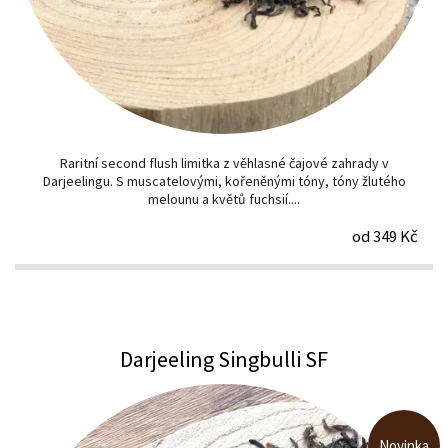
Raritní second flush limitka z věhlasné čajové zahrady v
Darjeelingu. S muscatelovými, kořeněnými tóny, tóny žlutého
melounu a květů fuchsií....
od 349 Kč
Darjeeling Singbulli SF
Novinka