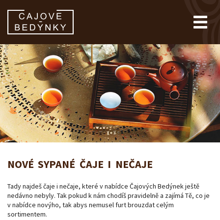
NOVÉ SYPANÉ ČAJE I NEČAJE
Tady najdeš čaje i nečaje, které v nabídce Čajových Bedýnek ještě
nedávno nebyly. Tak pokud k nám chodíš pravidelně a zajímá Tě, co je
v nabídce novýho, tak abys nemusel furt brouzdat celým
sortimentem.