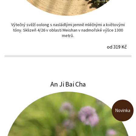
Výtečný svěží oolong s nasládlými jemně mléčnými a květovými
tóny. Sklizeň 4/26 v oblasti Meishan v nadmořské výšce 1300
metrů.
od 319 Kč
An Ji Bai Cha
Novinka