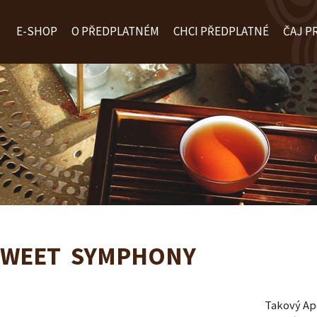
E-SHOP
O PŘEDPLATNÉM
CHCI PŘEDPLATNÉ
ČAJ P
SWEET SYMPHONY
Takový Ape