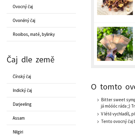
Ovocný čaj
Ovoněný čaj
Rooibos, maté, bylinky
Čaj dle země
Čínský čaj
O tomto ov
Indický čaj
Bitter sweet symph
Darjeeling
já móóóc ráda ;) T
V létě vychladíš, 
Assam
Tento ovocný čaj 
Nilgiri