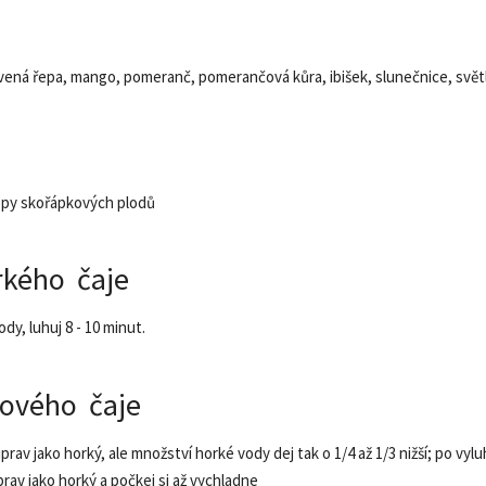
rvená řepa, mango, pomeranč, pomerančová kůra, ibišek, slunečnice, světl
opy skořápkových plodů
rkého čaje
vody, luhuj 8 - 10 minut.
dového čaje
iprav jako horký, ale množství horké vody dej tak o 1/4 až 1/3 nižší; po vyluh
řiprav jako horký a počkej si až vychladne