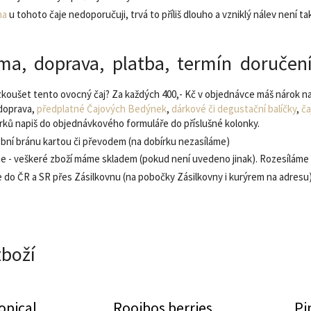
na
u tohoto čaje nedoporučuji, trvá to příliš dlouho a vzniklý nálev není tak
ma, doprava, platba, termín doručen
zkoušet tento ovocný čaj? Za každých 400,- Kč v objednávce máš nárok na
doprava,
předplatné Čajových Bedýnek
,
dárkové či degustační balíčky
,
ča
orků napiš do objednávkového formuláře do příslušné kolonky.
ební bránu kartou či převodem (na dobírku nezasíláme)
e - veškeré zboží máme skladem (pokud není uvedeno jinak). Rozesíláme 
e do ČR a SR přes Zásilkovnu (na pobočky Zásilkovny i kurýrem na adresu
zboží
opical
Rooibos berries
Pi
pefruit
Rooibos red orange