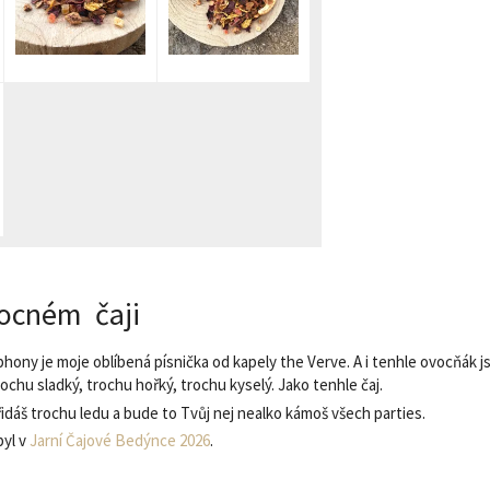
ocném čaji
ony je moje oblíbená písnička od kapely the Verve. A i tenhle ovocňák jse
rochu sladký, trochu hořký, trochu kyselý. Jako tenhle čaj.
přidáš trochu ledu a bude to Tvůj nej nealko kámoš všech parties.
byl v
Jarní Čajové Bedýnce 2026
.