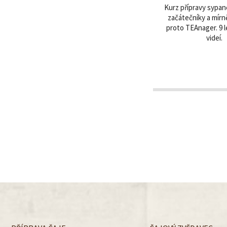
Kurz přípravy sypan
začátečníky a mírně
proto TEAnager. 9 
videí.