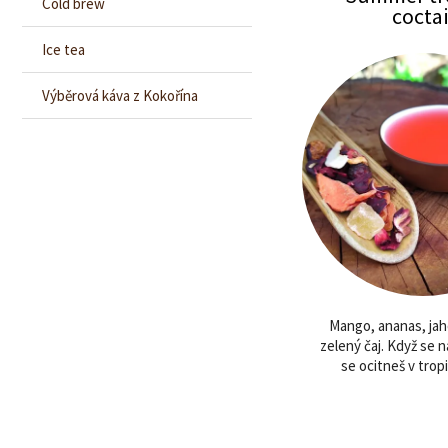
Cold brew
coctai
Ice tea
Výběrová káva z Kokořína
Mango, ananas, jah
zelený čaj. Když se n
se ocitneš v tropi