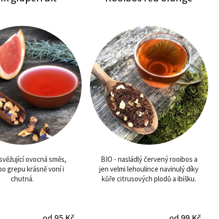
svěžující ovocná směs,
BIO - nasládlý červený rooibos a
po grepu krásně voní i
jen velmi lehoulince navinulý díky
chutná.
kůře citrusových plodů a ibišku.
od 95 Kč
od 99 Kč