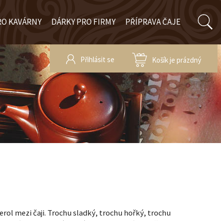
RO KAVÁRNY
DÁRKY PRO FIRMY
PŘÍPRAVA ČAJE
Přihlásit se
Košík je prázdný
rol mezi čaji. Trochu sladký, trochu hořký, trochu