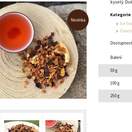
kyselý. Do
Kategorie
Novinka
Ice te
Ovocný
Dostupnost
Balení
50 g
100 g
250 g