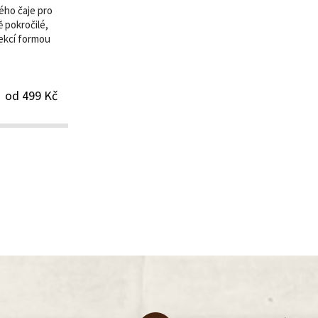
ého čaje pro
 pokročilé,
lekcí formou
od 499 Kč