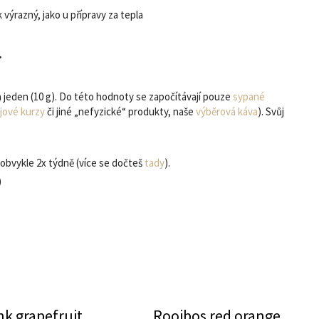
 výrazný, jako u přípravy za tepla
í
 jeden (10 g). Do této hodnoty se započítávají pouze
sypané
jové kurzy
či jiné „nefyzické“ produkty, naše
výběrová káva
). Svůj
obvykle 2x týdně (více se dočteš
tady
).
)
nk grapefruit
Rooibos red orange