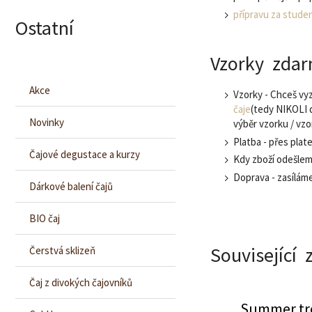
přípravu za stude
Ostatní
Vzorky zdar
Akce
Vzorky - Chceš vy
čaje
(tedy NIKOLI 
Novinky
výběr vzorku / vz
Platba - přes plat
Čajové degustace a kurzy
Kdy zboží odešlem
Doprava - zasílám
Dárkové balení čajů
BIO čaj
Související 
Čerstvá sklizeň
Čaj z divokých čajovníků
Summer tr
Rooibos berries
Pink gra