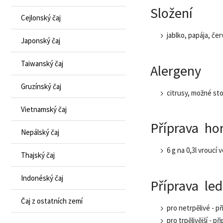
Složení
Cejlonský čaj
jablko, papája, če
Japonský čaj
Taiwanský čaj
Alergeny
Gruzínský čaj
citrusy, možné st
Vietnamský čaj
Příprava ho
Nepálský čaj
6 g na 0,3l vroucí 
Thajský čaj
Indonéský čaj
Příprava le
Čaj z ostatních zemí
pro netrpělivé - př
pro trpělivější - p