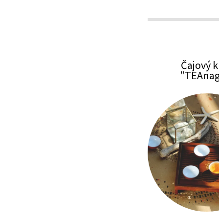
Čajový k
"TEAnag