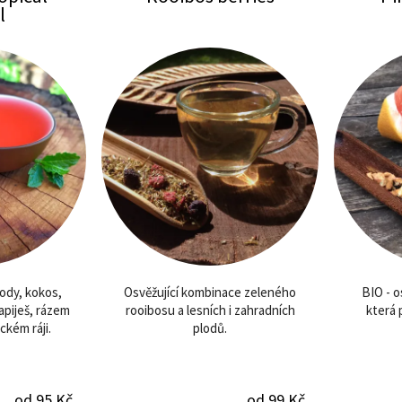
l
ody, kokos,
Osvěžující kombinace zeleného
BIO - o
apiješ, rázem
rooibosu a lesních i zahradních
která 
ckém ráji.
plodů.
od 95 Kč
od 99 Kč