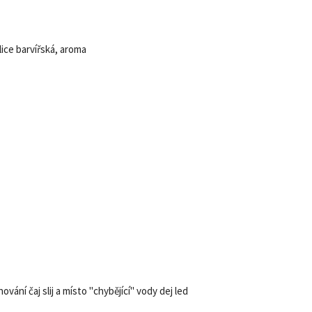
ice barvířská, aroma
ování čaj slij a místo "chybějící" vody dej led