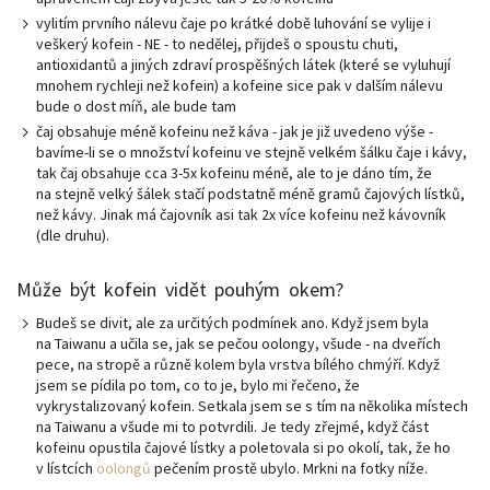
vylitím prvního nálevu čaje po krátké době luhování se vylije i
veškerý kofein - NE - to nedělej, přijdeš o spoustu chuti,
antioxidantů a jiných zdraví prospěšných látek (které se vyluhují
mnohem rychleji než kofein) a kofeine sice pak v dalším nálevu
bude o dost míň, ale bude tam
čaj obsahuje méně kofeinu než káva - jak je již uvedeno výše -
bavíme-li se o množství kofeinu ve stejně velkém šálku čaje i kávy,
tak čaj obsahuje cca 3-5x kofeinu méně, ale to je dáno tím, že
na stejně velký šálek stačí podstatně méně gramů čajových lístků,
než kávy. Jinak má čajovník asi tak 2x více kofeinu než kávovník
(dle druhu).
Může být kofein vidět pouhým okem?
Budeš se divit, ale za určitých podmínek ano. Když jsem byla
na Taiwanu a učila se, jak se pečou oolongy, všude - na dveřích
pece, na stropě a různě kolem byla vrstva bílého chmýří. Když
jsem se pídila po tom, co to je, bylo mi řečeno, že
vykrystalizovaný kofein. Setkala jsem se s tím na několika místech
na Taiwanu a všude mi to potvrdili. Je tedy zřejmé, když část
kofeinu opustila čajové lístky a poletovala si po okolí, tak, že ho
v lístcích
oolongů
pečením prostě ubylo. Mrkni na fotky níže.