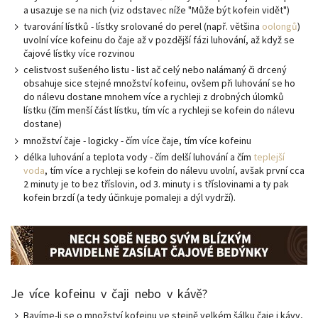
a usazuje se na nich (viz odstavec níže "Může být kofein vidět")
tvarování lístků - lístky srolované do perel (např. většina
oolongů
)
uvolní více kofeinu do čaje až v pozdější fázi luhování, až když se
čajové lístky více rozvinou
celistvost sušeného listu - list ač celý nebo nalámaný či drcený
obsahuje sice stejné množství kofeinu, ovšem při luhování se ho
do nálevu dostane mnohem více a rychleji z drobných úlomků
lístku (čím menší část lístku, tím víc a rychleji se kofein do nálevu
dostane)
množství čaje - logicky - čím více čaje, tím více kofeinu
délka luhování a teplota vody - čím delší luhování a čím
teplejší
voda
, tím více a rychleji se kofein do nálevu uvolní, avšak první cca
2 minuty je to bez tříslovin, od 3. minuty i s tříslovinami a ty pak
kofein brzdí (a tedy účinkuje pomaleji a dýl vydrží).
Je více kofeinu v čaji nebo v kávě?
Bavíme-li se o množství kofeinu ve stejně velkém šálku čaje i kávy,