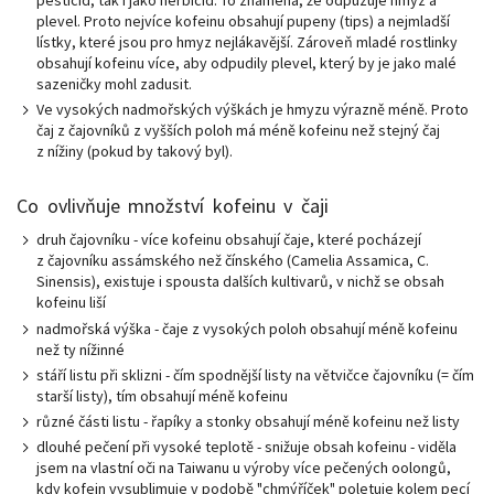
pesticid, tak i jako herbicid. To znamená, že odpuzuje hmyz a
plevel. Proto nejvíce kofeinu obsahují pupeny (tips) a nejmladší
lístky, které jsou pro hmyz nejlákavější. Zároveň mladé rostlinky
obsahují kofeinu více, aby odpudily plevel, který by je jako malé
sazeničky mohl zadusit.
Ve vysokých nadmořských výškách je hmyzu výrazně méně. Proto
čaj z čajovníků z vyšších poloh má méně kofeinu než stejný čaj
z nížiny (pokud by takový byl).
Co ovlivňuje množství kofeinu v čaji
druh čajovníku - více kofeinu obsahují čaje, které pocházejí
z čajovníku assámského než čínského (Camelia Assamica, C.
Sinensis), existuje i spousta dalších kultivarů, v nichž se obsah
kofeinu liší
nadmořská výška - čaje z vysokých poloh obsahují méně kofeinu
než ty nížinné
stáří listu při sklizni - čím spodnější listy na větvičce čajovníku (= čím
starší listy), tím obsahují méně kofeinu
různé části listu - řapíky a stonky obsahují méně kofeinu než listy
dlouhé pečení při vysoké teplotě - snižuje obsah kofeinu - viděla
jsem na vlastní oči na Taiwanu u výroby více pečených oolongů,
kdy kofein vysublimuje v podobě "chmýříček" poletuje kolem pecí