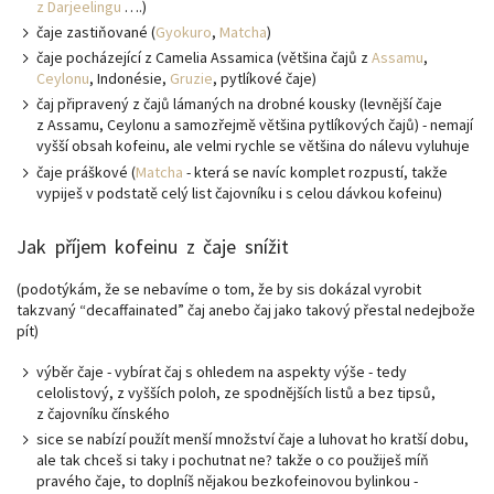
z Darjeelingu
….)
čaje zastiňované (
Gyokuro
,
Matcha
)
čaje pocházející z Camelia Assamica (většina čajů z
Assamu
,
Ceylonu
, Indonésie,
Gruzie
, pytlíkové čaje)
čaj připravený z čajů lámaných na drobné kousky (levnější čaje
z Assamu, Ceylonu a samozřejmě většina pytlíkových čajů) - nemají
vyšší obsah kofeinu, ale velmi rychle se většina do nálevu vyluhuje
čaje práškové (
Matcha
- která se navíc komplet rozpustí, takže
vypiješ v podstatě celý list čajovníku i s celou dávkou kofeinu)
Jak příjem kofeinu z čaje snížit
(podotýkám, že se nebavíme o tom, že by sis dokázal vyrobit
takzvaný “decaffainated” čaj anebo čaj jako takový přestal nedejbože
pít)
výběr čaje - vybírat čaj s ohledem na aspekty výše - tedy
celolistový, z vyšších poloh, ze spodnějších listů a bez tipsů,
z čajovníku čínského
sice se nabízí použít menší množství čaje a luhovat ho kratší dobu,
ale tak chceš si taky i pochutnat ne? takže o co použiješ míň
pravého čaje, to doplníš nějakou bezkofeinovou bylinkou -