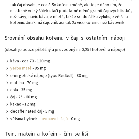
tak čaj obsahuje cca 3-5x kofeinu méně, ale to je dáno tím, že
na stejně velký šálek stačí podstatně méně gramů čajových lístků,
než kávy, navíc káva je mletá, takže se do šálku vyluhuje většina
kofeinu. Jinak má čajovník asi tak 2x více kofeinu než kávovník.
Srovnání obsahu kofeinu v čaji s ostatními nápoji
(obsah je pouze přibližný a je uvedený na 0,25 l hotového nápoje)
káva - cca 70 - 120 mg
yerba maté
- 85 mg
energetické nápoje (typu Redbull) - 80 mg
matcha - 70 mg
cola - 35 mg
čaj - 25 - 60 mg
kakao - 12 mg
decaffeinated čaj - 5 mg
většina bylinek a
ovocných čajů
- 0 mg
Tein, matein a kofein - čím se liší