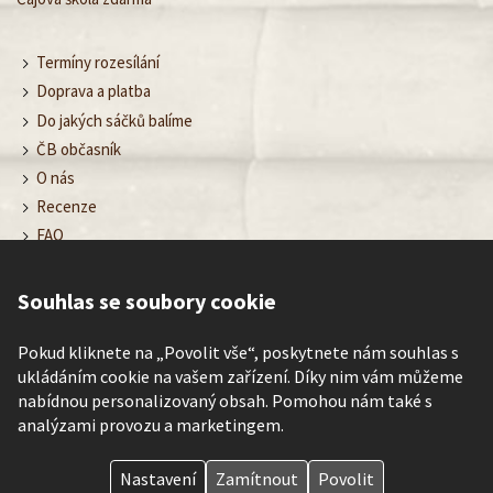
Termíny rozesílání
Doprava a platba
Do jakých sáčků balíme
ČB občasník
O nás
Recenze
FAQ
Obchodní podmínky
Ochrana osobních údajů
Souhlas se soubory cookie
Nastavení cookies
Kontakt
Pokud kliknete na „Povolit vše“, poskytnete nám souhlas s
ukládáním cookie na vašem zařízení. Díky nim vám můžeme
nabídnou personalizovaný obsah. Pomohou nám také s
analýzami provozu a marketingem.
©
Čajové bedýnky
– poznávej rozmanitost chutí čaje každé roční
období.
Nastavení
Zamítnout
Povolit