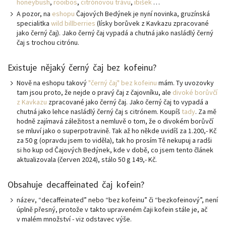
honeybush
,
rooibos
,
citrónovou trávu
,
ibišek
…
A pozor, na
eshopu
Čajových Bedýnek je nyní novinka, gruzínská
specialitka
wild billberries
(lísky borůvek z Kavkazu zpracované
jako černý čaj). Jako černý čaj vypadá a chutná jako nasládlý černý
čaj s trochou citrónu.
Existuje nějaký černý čaj bez kofeinu?
Nově na eshopu takový
"černý čaj" bez kofeinu
mám. Ty uvozovky
tam jsou proto, že nejde o pravý čaj z čajovníku, ale
divoké borůvčí
z Kavkazu
zpracované jako černý čaj. Jako černý čaj to vypadá a
chutná jako lehce nasládlý černý čaj s citrónem. Koupíš
tady
. Za mě
hodně zajímavá záležitost a nemluvě o tom, že o divokém borůvčí
se mluví jako o superpotravině. Tak až ho někde uvidíš za 1.200,- Kč
za 50 g (opravdu jsem to viděla), tak ho prosím Tě nekupuj a radši
si ho kup od Čajových Bedýnek, kde v době, co jsem tento článek
aktualizovala (červen 2024), stálo 50 g 149,- Kč.
Obsahuje decaffeinated čaj kofein?
název, “decaffeinated” nebo “bez kofeinu” či “bezkofeinový”, není
úplně přesný, protože v takto upraveném čaji kofein stále je, ač
v malém množství - viz odstavec výše.