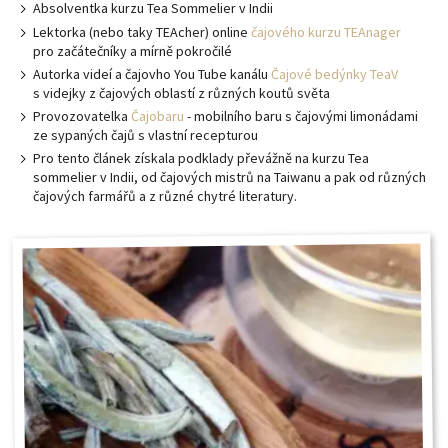
Absolventka kurzu Tea Sommelier v Indii
Lektorka (nebo taky TEAcher) online
čajového kurzu TEAnager
pro začátečníky a mírně pokročilé
Autorka videí a čajovho You Tube kanálu
Čajové bedýnky TeaV
s videjky z čajových oblastí z různých koutů světa
Provozovatelka
Čajobaru
- mobilního baru s čajovými limonádami
ze sypaných čajů s vlastní recepturou
Pro tento článek získala podklady převážně na kurzu Tea
sommelier v Indii, od čajových mistrů na Taiwanu a pak od různých
čajových farmářů a z různé chytré literatury.