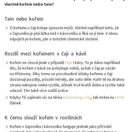
vlastně kofein nebo tein?
Tein nebo kofein
O kofeinu v čaji koluje spousta mýtů. Včetně například toho, že
v čajovníku je jiná látka než v kávovníku a říká se jí tein. V obou
nápojích je kofein, jde o totožné chemické složení.
Rozdíl mezi kofeinem v čaji a kávě
Kofein se chová jinak v případě
čaje
i kávy. To je dáno například
tím, že kofein v kávě se pohybuje volně, avšak v čaji je vázán
na třísloviny. Díky tomu se povzbudivé účinky kofeinu v čaji
dostavují později, působí mírněji, ale zato déle. Kafe tě na druhou
stranu nakopne velmi rychle, účinek trvá kratší dobu a rychle také
odezní. Tím také více zatíží srdce.
Kdyby Tě zajímalo víc na téma
biohacking a čaj
, tak mrkni na
tento
článek.
K čemu slouží kofein v rostlinách
Kofein v čajovníku i kávovníku funguje jednak jako přírodní