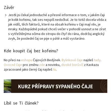
Závěr
Jestli jsi čekal jednoduché a přesné informace o tom, v jakém čaji
je kolik kofeinu, tak ses nejspíš nedočkal. Je to totiž docela věda a
jak vidíš, těch faktorů, které na obsah kofeinu v čaji mají vliv, je
mraky. Každopádně pokud chceš večer v pohodě usnout a ne zírat
s vytřeštěnýma očima do stropu do čtyř do rána, dodržuj anglický
zvyk, že poslední čaj se pije o páté a máš vystaráno.
Kde koupit čaj bez kofeinu?
No přeci na
eshopu
Čajových Bedýnek.
Bylinkové čaje
najdeš
tady
.
Ovocné čaje
pro změnu
zde
a novinku,
divoké borůvčí
z Kavkazu
zpracované jako černý čaj najdeš
tu
.
Líbil se Ti článek?