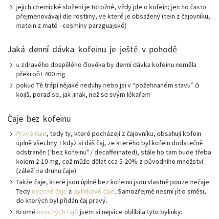
jejich chemické složení je totožné, vždy jde o kofein; jen ho často
přejmenovávají dle rostliny, ve které je obsažený (tein z čajovníku,
matein z maté - cesmíny paraguajské)
Jaká denní dávka kofeinu je ještě v pohodě
u zdravého dospělého člověka by denní dávka kofeinu neměla
překročit 400 mg
pokud Tě trápí nějaké neduhy nebo jsi v “požehnaném stavu” či
kojíš, poraď se, jak jinak, než se svým lékařem
Čaje bez kofeinu
Pravé čaje
, tedy ty, které pocházejí z čajovníku, obsahují kofein
úplně všechny. I když si dáš čaj, ze kterého byl kofein dodatečně
odstraněn ("bez kofeinu" / decaffeinated), stále ho tam bude třeba
kolem 2-10 mg, což může dělat cca 5-20% z původního množství
(záleží na druhu čaje).
Takže čaje, které jsou úplně bez kofeinu jsou vlastně pouze nečaje.
Tedy
ovocné čaje
a
bylinkové čaje
. Samozřejmě nesmí jít o směsi,
do kterých byl přidán čaj pravý.
Kromě
ovocných čajů
jsem si nejvíce oblíbila tyto bylinky: