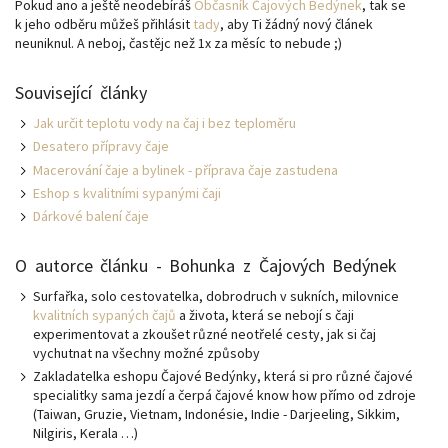
Pokud ano a ještě neodebíráš
Občasník Čajových Bedýnek
, tak se
k jeho odběru můžeš přihlásit
tady
, aby Ti žádný nový článek
neuniknul. A neboj, častějc než 1x za měsíc to nebude ;)
Související články
Jak určit teplotu vody na čaj i bez teploměru
Desatero přípravy čaje
Macerování čaje a bylinek - příprava čaje zastudena
Eshop s kvalitními sypanými čaji
Dárkové balení čaje
O autorce článku - Bohunka z Čajových Bedýnek
Surfařka, solo cestovatelka, dobrodruch v sukních, milovnice
kvalitních sypaných čajů
a života, která se nebojí s čaji
experimentovat a zkoušet různé neotřelé cesty, jak si čaj
vychutnat na všechny možné způsoby
Zakladatelka eshopu Čajové Bedýnky, která si pro různé čajové
specialitky sama jezdí a čerpá čajové know how přímo od zdroje
(Taiwan, Gruzie, Vietnam, Indonésie, Indie - Darjeeling, Sikkim,
Nilgiris, Kerala …)