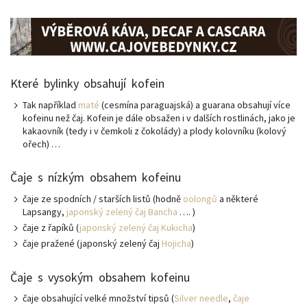
Které bylinky obsahují kofein
Tak například
maté
(cesmína paraguajská) a guarana obsahují více
kofeinu než čaj. Kofein je dále obsažen i v dalších rostlinách, jako je
kakaovník (tedy i v čemkoli z čokolády) a plody kolovníku (kolový
ořech) …
Čaje s nízkým obsahem kofeinu
čaje ze spodních / starších listů (hodně
oolongů
a některé
Lapsangy,
japonský zelený čaj Bancha
…. )
čaje z řapíků (
japonský zelený čaj Kukicha
)
čaje pražené (japonský zelený čaj
Hojicha
)
Čaje s vysokým obsahem kofeinu
čaje obsahující velké množství tipsů (
Silver needle
,
čaje