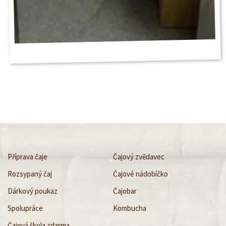
Příprava čaje
Čajový zvědavec
Rozsypaný čaj
Čajové nádobíčko
Dárkový poukaz
Čajobar
Spolupráce
Kombucha
Čajová škola zdarma