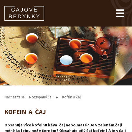
Nacházíte se:
Rozsypaný čaj
Kofein a čaj
KOFEIN A ČAJ
Obsahuje více kofeinu káva, čaj nebo maté? Je v zeleném čaji
méně kofeinu než v černém? Obsahuje bílý čaj kofein? A je v čaji