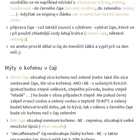
osvědčilo se mi například míchání s
citrónovou trávou
,
mátou
,
rooibosem
- do černého čaje
červený rooibos
, do zeleného
zelený
…. ) - kdyžtak se inspiruj v článku
Jak si namíchat vlastní čajovou
směs
příprava čaje - což taktéž souvisí s výběrem - vybírat čaje, které se
i při použití chladnější vody luhují krátce (
zelené čaje
, některé
oolongy
).
no anebo prostě dělat si čaj do menších šálků a vypít jich za den
míň ;)
Mýty o kofeinu v čaji
černé čaje
obsahují více kofeinu než zelené (nebo také čím více
oxidované čaje, tím více kofeinu). ANO i NE - v sušených lístcích
(pokud budou stejné velikosti, stejného původu, budou stejně
"mladé" … ) ho bude v obou případech stejně. Ale pokud černý
zaliješ vroucí vodou a zelený vodou o teplotě 70-80°C a zelený
budeš luhovat kratší dobu, jak to bývá, tak v nálevu z černého čaje
bude víc kofeinu než v čaji zeleném
bílé čaje
obsahují minimum kofeinu - NE - zejména, obsahují-li velké
množství tipsů (
Silver needle
)
“decaffeinated” čaj neobsahuje žádný kofein - NE - v takto
upraveném čaji zbývá ještě tak 5-20% kofeinu