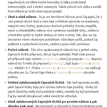
napařených od vlhké horké konvičky či šálku podstatně
intenzivnější, než z lístků sušených. Takže přivoň si k víčku a uvidíš.
Pod víčkem je totiž vůně nejvýraznější.
Chuť a vůně nálevu
- To je asi ten hlavní důvod, proč čaj piješ, že :)
Jen pokud chceš chuť a vůni čaje vstřebat opravdu na maximum,
nepij ho moc horký, jinak jsou chuťové pohárky trochu otupělé,
navíc u chladnějšího nálevu více vyniknou nasládlé tóny, zatímco
u horkého spíše ty trpké. Neboj se toho a srkej. Tak, aby se čaj
dostal ke všem chuťovým pohárkům. Vůni lépe ucítíš, pokud čaj
polkneš a vydechneš nosem, zatímco pusu máš zavřenou.
Počet nálevů
- Čím více opakovaných nálevů lze z jedné várky
čajových lístků připravit, tím je čaj kvalitnější. Platí však pouze
při přípravě čaje stylem
gong fu cha
, který je popsán
tady
. Nejvíce
nálevů by Ti mělo jít připravit z
oolongů
, čajů typu
Pu erh
a
bílých
čajů
. Klidně i 5-7. Třeba
zelené čaje
a
čaje z Darjeelingu
se zalévají
obvykle jen 2x. Černé čaje třeba z
Ceylonu
či
Assamu
obvykle
jednou.
Vzhled vyluhovaných čajových lístků
- Tak teď opravdu uvidíš,
jaké čajové lístky byly pro výrobu tohoto čaje použity - lístky (či
jejich části) by měly být podobně velké, neměly by být potrhané.
Čaj by neměl obsahovat velké množství větviček.
Vůně vyluhovaných čajových lístků po prvním nálevu a jak
dlouho pak voní
- Nezapomeň si přivonět k čajovým lístkům poté