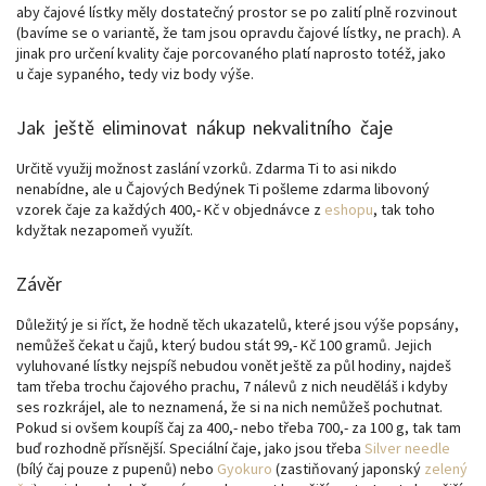
aby čajové lístky měly dostatečný prostor se po zalití plně rozvinout
(bavíme se o variantě, že tam jsou opravdu čajové lístky, ne prach). A
jinak pro určení kvality čaje porcovaného platí naprosto totéž, jako
u čaje sypaného, tedy viz body výše.
Jak ještě eliminovat nákup nekvalitního čaje
Určitě využij možnost zaslání vzorků. Zdarma Ti to asi nikdo
nenabídne, ale u Čajových Bedýnek Ti pošleme zdarma libovoný
vzorek čaje za každých 400,- Kč v objednávce z
eshopu
, tak toho
kdyžtak nezapomeň využít.
Závěr
Důležitý je si říct, že hodně těch ukazatelů, které jsou výše popsány,
nemůžeš čekat u čajů, který budou stát 99,- Kč 100 gramů. Jejich
vyluhované lístky nejspíš nebudou vonět ještě za půl hodiny, najdeš
tam třeba trochu čajového prachu, 7 nálevů z nich neuděláš i kdyby
ses rozkrájel, ale to neznamená, že si na nich nemůžeš pochutnat.
Pokud si ovšem koupíš čaj za 400,- nebo třeba 700,- za 100 g, tak tam
buď rozhodně přísnější. Speciální čaje, jako jsou třeba
Silver needle
(bílý čaj pouze z pupenů) nebo
Gyokuro
(zastiňovaný japonský
zelený