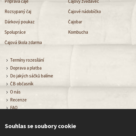
Příprava čaje
Čajový zvědavec
Rozsypaný čaj
Čajové nádobíčko
Dárkový poukaz
Čajobar
Spolupráce
Kombucha
Čajová škola zdarma
Termíny rozesílání
Doprava a platba
Do jakých sáčků balíme
ČB občasník
O nás
Recenze
FAQ
Obchodní podmínky
Ochrana osobních údajů
Souhlas se soubory cookie
Nastavení cookies