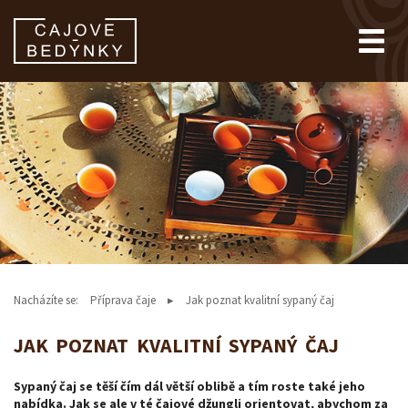
Nacházíte se:
Příprava čaje
Jak poznat kvalitní sypaný čaj
JAK POZNAT KVALITNÍ SYPANÝ ČAJ
Sypaný čaj se těší čím dál větší oblibě a tím roste také jeho
nabídka. Jak se ale v té čajové džungli orientovat, abychom za