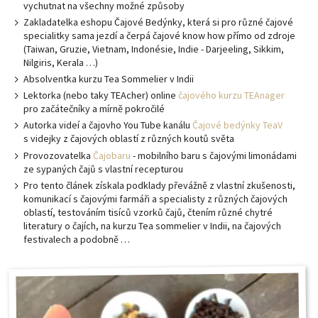
vychutnat na všechny možné způsoby
Zakladatelka eshopu Čajové Bedýnky, která si pro různé čajové
specialitky sama jezdí a čerpá čajové know how přímo od zdroje
(Taiwan, Gruzie, Vietnam, Indonésie, Indie - Darjeeling, Sikkim,
Nilgiris, Kerala …)
Absolventka kurzu Tea Sommelier v Indii
Lektorka (nebo taky TEAcher) online
čajového kurzu TEAnager
pro začátečníky a mírně pokročilé
Autorka videí a čajovho You Tube kanálu
Čajové bedýnky TeaV
s videjky z čajových oblastí z různých koutů světa
Provozovatelka
Čajobaru
- mobilního baru s čajovými limonádami
ze sypaných čajů s vlastní recepturou
Pro tento článek získala podklady převážně z vlastní zkušenosti,
komunikací s čajovými farmáři a specialisty z různých čajových
oblastí, testováním tisíců vzorků čajů, čtením různé chytré
literatury o čajích, na kurzu Tea sommelier v Indii, na čajových
festivalech a podobně …