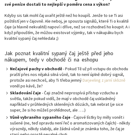
své peníze dostali to nejlepší v poměru cena x výkon?
Kdyby sis tak mohl čaj uvařit ještě než ho koupíš. Jenže to se Ti asi
poštěstí jen v čajovně. Ale neboj, je spousta signálů, které Ti o kvalitě
čaje (a hlavně nekvalitě) napoví i dříve, než se rozhodneš ho koupit. A i
když připouštím, že můžou existovat výjimky, tak v nákupáku bych
kvalitní sypaný čaj nehledala ;)
Jak poznat kvalitní sypaný čaj ještě před jeho
nákupem, tedy v obchodě či na eshopu
Nečajové pachy v obchodě
- Pokud Tě už při vstupu do obchodu
praští přes nos nějaká silná vůně, tak to není úplně dobrý signál,
protože asi nechceš, aby Ti třeba jemný
Darjeeling z jarní sklizně
voněl po kávě, že?
Skladování čaje
- Čaji značně neprospívá přístup vzduchu a
světla, takže pokud vidíš, že mají v obchodě čaj uskladněný
například v průhledných skleněných dózách, tak nebrat (je sice
super, že si ho můžeš prohlídnout, ale …..)
Vůně vybraného sypaného čaje
- Čajové lístky by měly vonět i
sušené (ne, teď opravdu není řeč o aromatizovaných čajích) - někdy
výrazněji, někdy slaběji, ale žádná vůně je známka toho, že čaj je
starý nebo prostě nevalné chuti