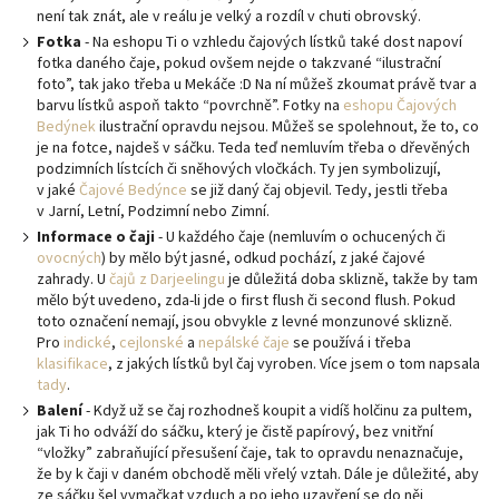
není tak znát, ale v reálu je velký a rozdíl v chuti obrovský.
Fotka
- Na eshopu Ti o vzhledu čajových lístků také dost napoví
fotka daného čaje, pokud ovšem nejde o takzvané “ilustrační
foto”, tak jako třeba u Mekáče :D Na ní můžeš zkoumat právě tvar a
barvu lístků aspoň takto “povrchně”. Fotky na
eshopu Čajových
Bedýnek
ilustrační opravdu nejsou. Můžeš se spolehnout, že to, co
je na fotce, najdeš v sáčku. Teda teď nemluvím třeba o dřevěných
podzimních lístcích či sněhových vločkách. Ty jen symbolizují,
v jaké
Čajové Bedýnce
se již daný čaj objevil. Tedy, jestli třeba
v Jarní, Letní, Podzimní nebo Zimní.
Informace o čaji
- U každého čaje (nemluvím o ochucených či
ovocných
) by mělo být jasné, odkud pochází, z jaké čajové
zahrady. U
čajů z Darjeelingu
je důležitá doba sklizně, takže by tam
mělo být uvedeno, zda-li jde o first flush či second flush. Pokud
toto označení nemají, jsou obvykle z levné monzunové sklizně.
Pro
indické
,
cejlonské
a
nepálské čaje
se používá i třeba
klasifikace
, z jakých lístků byl čaj vyroben. Více jsem o tom napsala
tady
.
Balení
- Když už se čaj rozhodneš koupit a vidíš holčinu za pultem,
jak Ti ho odváží do sáčku, který je čistě papírový, bez vnitřní
“vložky” zabraňující přesušení čaje, tak to opravdu nenaznačuje,
že by k čaji v daném obchodě měli vřelý vztah. Dále je důležité, aby
ze sáčku šel vymačkat vzduch a po jeho uzavření se do něj