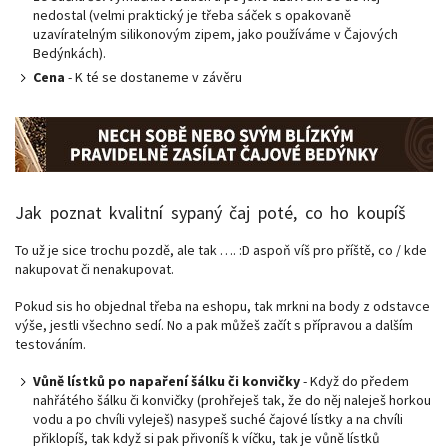
nedostal (velmi praktický je třeba sáček s opakovaně
uzavíratelným silikonovým zipem, jako používáme v Čajových
Bedýnkách).
Cena
- K té se dostaneme v závěru
Jak poznat kvalitní sypaný čaj poté, co ho koupíš
To už je sice trochu pozdě, ale tak …. :D aspoň víš pro příště, co / kde
nakupovat či nenakupovat.
Pokud sis ho objednal třeba na eshopu, tak mrkni na body z odstavce
výše, jestli všechno sedí. No a pak můžeš začít s přípravou a dalším
testováním.
Vůně lístků po napaření šálku či konvičky
- Když do předem
nahřátého šálku či konvičky (prohřeješ tak, že do něj naleješ horkou
vodu a po chvíli vyleješ) nasypeš suché čajové lístky a na chvíli
přiklopíš, tak když si pak přivoníš k víčku, tak je vůně lístků