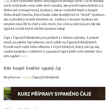
čaj
), u nich rozhodně nemá cenu kupovat levnější sortu. I za tu levnější
sortu totiž bude cena stále dost vysoká, ale prostě nepochutnáš si a
třeba než si koupit levný Gyokuro, tak je rozhodně lepší si koupit
třeba dražší Senchu, která bude stále levnější než to “levné” Gyokuro,
ale rozhodně ji oceníš mnohem víc. Zatímco v levným Gyokuru ani
omylem neucítíš tu chuť a vůni moře, hor a lesa, která je pro něj tak
typická a kvůli které všichni Gyokuro milují.
Čaje z Čajových Bedýnek jsou pečlivě a s láskou vybrány. A pokud
nevíš, po jakém čaji sahnout, nech výběr na Čajových Bedýnkách.
Prostě nech sobě nebo někomu z Tvých blízkých, který má čaj rád,
zasílat bedýnku s výběrem 5 sypaných čajů každé roční období. Více
info najdeš
tady
.
Kde koupit kvalitní sypaný čaj
No přeci na
eshopu
Čajových Bedýnek.