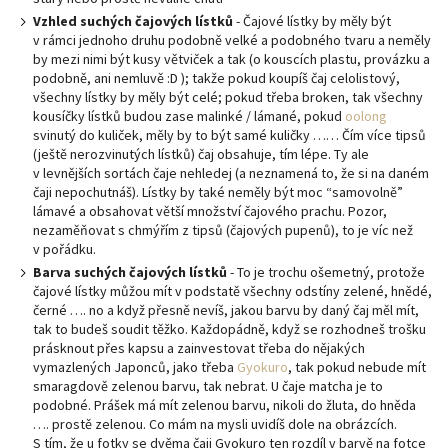
Vzhled suchých čajových lístků
- Čajové lístky by měly být
v rámci jednoho druhu podobně velké a podobného tvaru a neměly
by mezi nimi být kusy větviček a tak (o kouscích plastu, provázku a
podobně, ani nemluvě :D ); takže pokud koupíš čaj celolistový,
všechny lístky by měly být celé; pokud třeba broken, tak všechny
kousíčky lístků budou zase malinké / lámané, pokud
oolong
svinutý do kuliček, měly by to být samé kuličky …… Čím více tipsů
(ještě nerozvinutých lístků) čaj obsahuje, tím lépe. Ty ale
v levnějších sortách čaje nehledej (a neznamená to, že si na daném
čaji nepochutnáš). Lístky by také neměly být moc “samovolně”
lámavé a obsahovat větší množství čajového prachu. Pozor,
nezaměňovat s chmýřím z tipsů (čajových pupenů), to je víc než
v pořádku.
Barva suchých čajových lístků
- To je trochu ošemetný, protože
čajové lístky můžou mít v podstatě všechny odstíny zelené, hnědé,
černé …. no a když přesně nevíš, jakou barvu by daný čaj měl mít,
tak to budeš soudit těžko. Každopádně, když se rozhodneš trošku
prásknout přes kapsu a zainvestovat třeba do nějakých
vymazlených Japonců, jako třeba
Gyokuro
, tak pokud nebude mít
smaragdově zelenou barvu, tak nebrat. U čaje matcha je to
podobné. Prášek má mít zelenou barvu, nikoli do žluta, do hněda
…. prostě zelenou. Co mám na mysli uvidíš dole na obrázcích.
S tím, že u fotky se dvěma čaji Gyokuro ten rozdíl v barvě na fotce