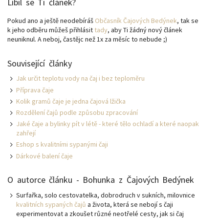
Líbil se Ti článek?
Pokud ano a ještě neodebíráš
Občasník Čajových Bedýnek
, tak se
k jeho odběru můžeš přihlásit
tady
, aby Ti žádný nový článek
neuniknul. A neboj, častějc než 1x za měsíc to nebude ;)
Související články
Jak určit teplotu vody na čaj i bez teploměru
Příprava čaje
Kolik gramů čaje je jedna čajová lžička
Rozdělení čajů podle způsobu zpracování
Jaké čaje a bylinky pít v létě - které tělo ochladí a které naopak
zahřejí
Eshop s kvalitními sypanými čaji
Dárkové balení čaje
O autorce článku - Bohunka z Čajových Bedýnek
Surfařka, solo cestovatelka, dobrodruch v sukních, milovnice
kvalitních sypaných čajů
a života, která se nebojí s čaji
experimentovat a zkoušet různé neotřelé cesty, jak si čaj