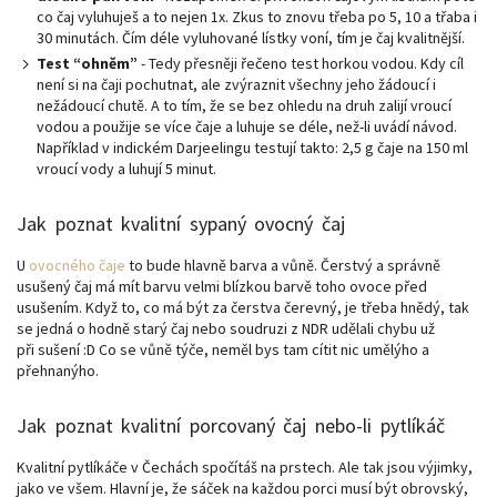
co čaj vyluhuješ a to nejen 1x. Zkus to znovu třeba po 5, 10 a třaba i
30 minutách. Čím déle vyluhované lístky voní, tím je čaj kvalitnější.
Test “ohněm”
- Tedy přesněji řečeno test horkou vodou. Kdy cíl
není si na čaji pochutnat, ale zvýraznit všechny jeho žádoucí i
nežádoucí chutě. A to tím, že se bez ohledu na druh zalijí vroucí
vodou a použije se více čaje a luhuje se déle, než-li uvádí návod.
Například v indickém Darjeelingu testují takto: 2,5 g čaje na 150 ml
vroucí vody a luhují 5 minut.
Jak poznat kvalitní sypaný ovocný čaj
U
ovocného čaje
to bude hlavně barva a vůně. Čerstvý a správně
usušený čaj má mít barvu velmi blízkou barvě toho ovoce před
usušením. Když to, co má být za čerstva čerevný, je třeba hnědý, tak
se jedná o hodně starý čaj nebo soudruzi z NDR udělali chybu už
při sušení :D Co se vůně týče, neměl bys tam cítit nic umělýho a
přehnanýho.
Jak poznat kvalitní porcovaný čaj nebo-li pytlíkáč
Kvalitní pytlíkáče v Čechách spočítáš na prstech. Ale tak jsou výjimky,
jako ve všem. Hlavní je, že sáček na každou porci musí být obrovský,