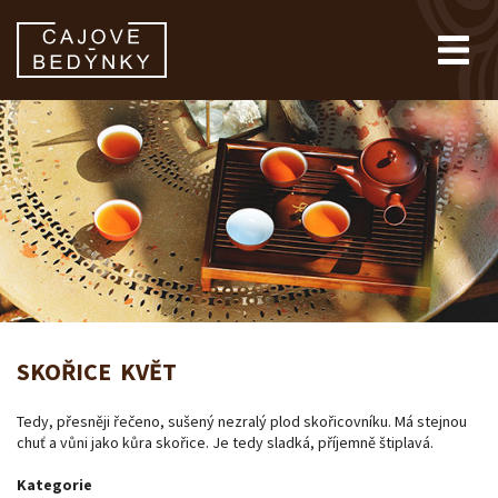
SKOŘICE KVĚT
Tedy, přesněji řečeno, sušený nezralý plod skořicovníku. Má stejnou
chuť a vůni jako kůra skořice. Je tedy sladká, příjemně štiplavá.
Kategorie