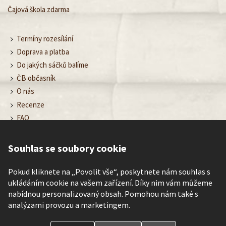
Čajová škola zdarma
Termíny rozesílání
Doprava a platba
Do jakých sáčků balíme
ČB občasník
O nás
Recenze
FAQ
Obchodní podmínky
Ochrana osobních údajů
Souhlas se soubory cookie
Nastavení cookies
Kontakt
Pokud kliknete na „Povolit vše“, poskytnete nám souhlas s
ukládáním cookie na vašem zařízení. Díky nim vám můžeme
nabídnou personalizovaný obsah. Pomohou nám také s
analýzami provozu a marketingem.
©
Čajové bedýnky
– poznávej rozmanitost chutí čaje každé roční