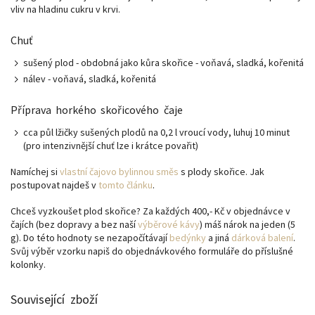
vliv na hladinu cukru v krvi.
Chuť
sušený plod - obdobná jako kůra skořice - voňavá, sladká, kořenitá
nálev - voňavá, sladká, kořenitá
Příprava horkého skořicového čaje
cca půl lžičky sušených plodů na 0,2 l vroucí vody, luhuj 10 minut
(pro intenzivnější chuť lze i krátce povařit)
Namíchej si
vlastní čajovo bylinnou směs
s plody skořice. Jak
postupovat najdeš v
tomto článku
.
Chceš vyzkoušet plod skořice? Za každých 400,- Kč v objednávce v
čajích (bez dopravy a bez naší
výběrové kávy
) máš nárok na jeden (5
g). Do této hodnoty se nezapočítávají
bedýnky
a jiná
dárková balení
.
Svůj výběr vzorku napiš do objednávkového formuláře do příslušné
kolonky.
Související zboží