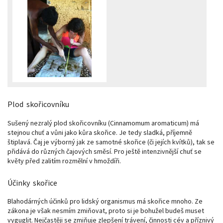
Plod skořicovníku
Sušený nezralý plod skořicovníku (Cinnamomum aromaticum) má
stejnou chuť a vůni jako kůra skořice. Je tedy sladká, příjemně
štiplavá. Čaj je výborný jak ze samotné skořice (či jejích kvítků), tak se
přidává do různých čajových směsí. Pro ještě intenzivnější chuť se
květy před zalitím rozmělní v hmoždíři.
Účinky skořice
Blahodárných účinků pro lidský organismus má skořice mnoho. Ze
zákona je však nesmím zmiňovat, proto si je bohužel budeš muset
vyguglit. Nejčastěji se zmiňuje zlepšení trávení, činnosti cév a příznivý