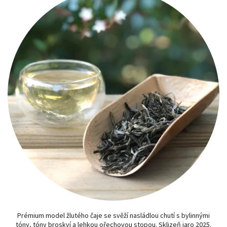
Prémium model žlutého čaje se svěží nasládlou chutí s bylinnými
tóny, tóny broskví a lehkou ořechovou stopou. Sklizeň jaro 2025.