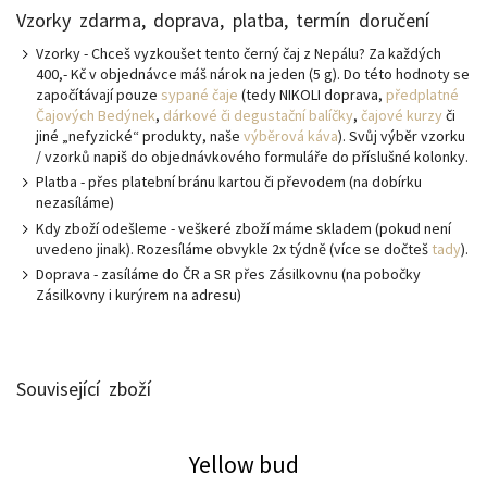
Vzorky zdarma, doprava, platba, termín doručení
Vzorky - Chceš vyzkoušet tento černý čaj z Nepálu? Za každých
400,- Kč v objednávce máš nárok na jeden (5 g). Do této hodnoty se
započítávají pouze
sypané čaje
(tedy NIKOLI doprava,
předplatné
Čajových Bedýnek
,
dárkové či degustační balíčky
,
čajové kurzy
či
jiné „nefyzické“ produkty, naše
výběrová káva
). Svůj výběr vzorku
/ vzorků napiš do objednávkového formuláře do příslušné kolonky.
Platba - přes platební bránu kartou či převodem (na dobírku
nezasíláme)
Kdy zboží odešleme - veškeré zboží máme skladem (pokud není
uvedeno jinak). Rozesíláme obvykle 2x týdně (více se dočteš
tady
).
Doprava - zasíláme do ČR a SR přes Zásilkovnu (na pobočky
Zásilkovny i kurýrem na adresu)
Související zboží
Yellow bud