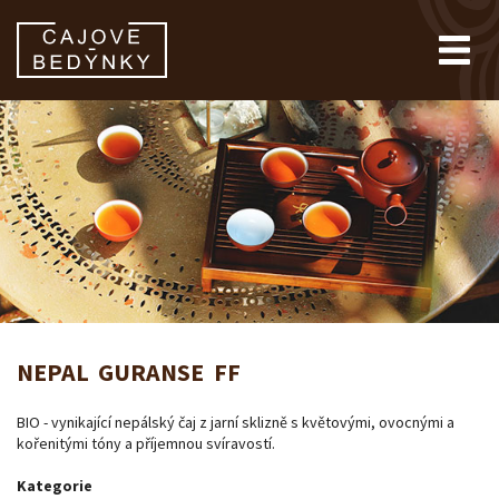
NEPAL GURANSE FF
BIO - vynikající nepálský čaj z jarní sklizně s květovými, ovocnými a
kořenitými tóny a příjemnou svíravostí.
Kategorie