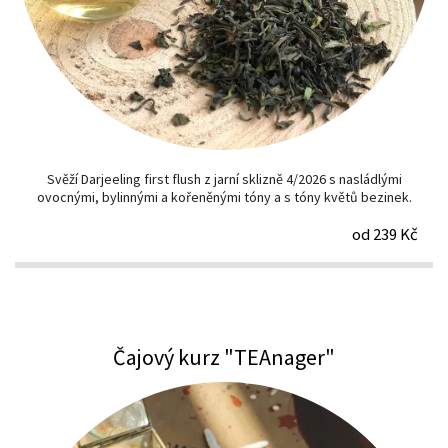
Svěží Darjeeling first flush z jarní sklizně 4/2026 s nasládlými
ovocnými, bylinnými a kořeněnými tóny a s tóny květů bezinek.
od 239 Kč
Čajový kurz "TEAnager"