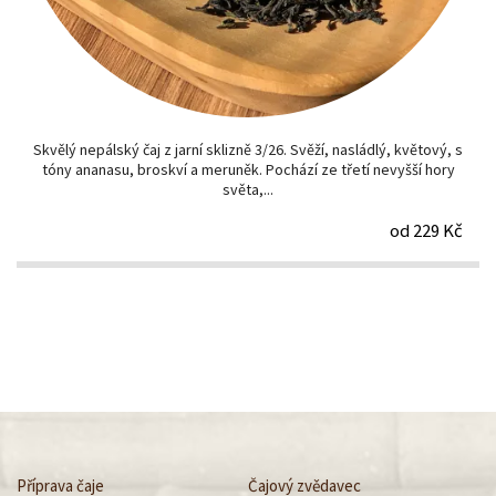
Skvělý nepálský čaj z jarní sklizně 3/26. Svěží, nasládlý, květový, s
tóny ananasu, broskví a meruněk. Pochází ze třetí nevyšší hory
světa,...
od 229 Kč
Příprava čaje
Čajový zvědavec