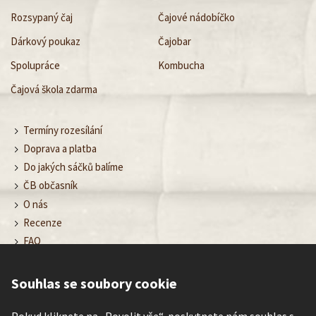
Rozsypaný čaj
Čajové nádobíčko
Dárkový poukaz
Čajobar
Spolupráce
Kombucha
Čajová škola zdarma
Termíny rozesílání
Doprava a platba
Do jakých sáčků balíme
ČB občasník
O nás
Recenze
FAQ
Obchodní podmínky
Ochrana osobních údajů
Souhlas se soubory cookie
Nastavení cookies
Kontakt