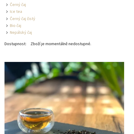
Černý čaj
Ice tea
Černý čaj čistý
Bio čaj
Nepálský čaj
Dostupnost:
Zboží je momentálně nedostupné.