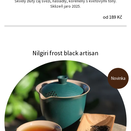
Skvělý žlutý čaj svěží, nasládlý, kořeněný s květovými tóny.
Sklizeň jaro 2025.
od 189 Kč
Nilgiri frost black artisan
Novinka