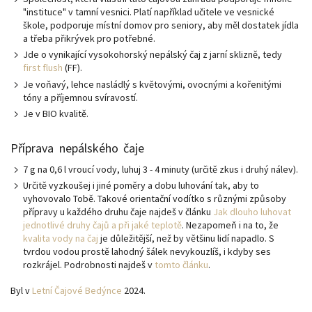
"instituce" v tamní vesnici. Platí například učitele ve vesnické
škole, podporuje místní domov pro seniory, aby měl dostatek jídla
a třeba přikrývek pro potřebné.
Jde o vynikající vysokohorský nepálský čaj z jarní sklizně, tedy
first flush
(FF).
Je voňavý, lehce nasládlý s květovými, ovocnými a kořenitými
tóny a příjemnou svíravostí.
Je v BIO kvalitě.
Příprava nepálského čaje
7 g na 0,6 l vroucí vody, luhuj 3 - 4 minuty (určitě zkus i druhý nálev).
Určitě vyzkoušej i jiné poměry a dobu luhování tak, aby to
vyhovovalo Tobě. Takové orientační vodítko s různými způsoby
přípravy u každého druhu čaje najdeš v článku
Jak dlouho luhovat
jednotlivé druhy čajů a při jaké teplotě
. Nezapomeň i na to, že
kvalita vody na čaj
je důležitější, než by většinu lidí napadlo. S
tvrdou vodou prostě lahodný šálek nevykouzlíš, i kdyby ses
rozkrájel. Podrobnosti najdeš v
tomto článku
.
Byl v
Letní Čajové Bedýnce
2024.