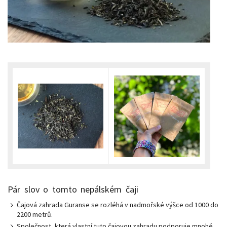
Pár slov o tomto nepálském čaji
Čajová zahrada Guranse se rozléhá v nadmořské výšce od 1000 do
2200 metrů.
Společnost, která vlastní tuto čajovou zahradu podporuje mnohé