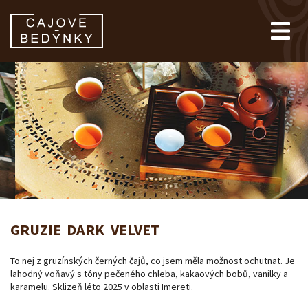
GRUZIE DARK VELVET
To nej z gruzínských černých čajů, co jsem měla možnost ochutnat. Je
lahodný voňavý s tóny pečeného chleba, kakaových bobů, vanilky a
karamelu. Sklizeň léto 2025 v oblasti Imereti.