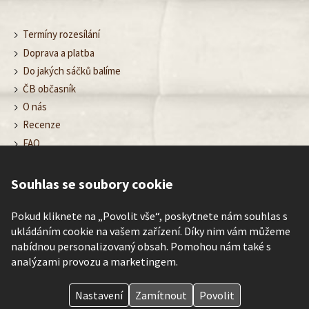
Termíny rozesílání
Doprava a platba
Do jakých sáčků balíme
ČB občasník
O nás
Recenze
FAQ
Obchodní podmínky
Ochrana osobních údajů
Souhlas se soubory cookie
Nastavení cookies
Kontakt
Pokud kliknete na „Povolit vše“, poskytnete nám souhlas s
ukládáním cookie na vašem zařízení. Díky nim vám můžeme
nabídnou personalizovaný obsah. Pomohou nám také s
analýzami provozu a marketingem.
©
Čajové bedýnky
– poznávej rozmanitost chutí čaje každé roční
období.
Nastavení
Zamítnout
Povolit