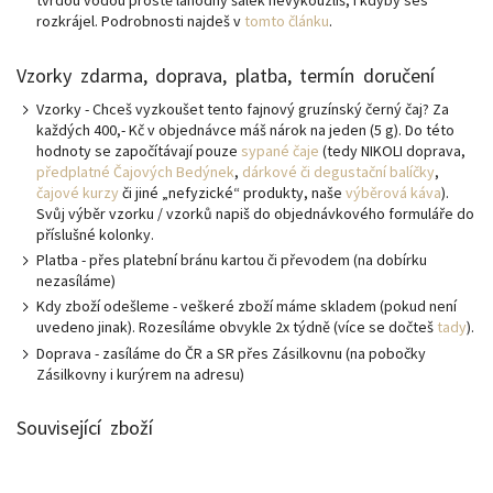
tvrdou vodou prostě lahodný šálek nevykouzlíš, i kdyby ses
rozkrájel. Podrobnosti najdeš v
tomto článku
.
Vzorky zdarma, doprava, platba, termín doručení
Vzorky - Chceš vyzkoušet tento fajnový gruzínský černý čaj? Za
každých 400,- Kč v objednávce máš nárok na jeden (5 g). Do této
hodnoty se započítávají pouze
sypané čaje
(tedy NIKOLI doprava,
předplatné Čajových Bedýnek
,
dárkové či degustační balíčky
,
čajové kurzy
či jiné „nefyzické“ produkty, naše
výběrová káva
).
Svůj výběr vzorku / vzorků napiš do objednávkového formuláře do
příslušné kolonky.
Platba - přes platební bránu kartou či převodem (na dobírku
nezasíláme)
Kdy zboží odešleme - veškeré zboží máme skladem (pokud není
uvedeno jinak). Rozesíláme obvykle 2x týdně (více se dočteš
tady
).
Doprava - zasíláme do ČR a SR přes Zásilkovnu (na pobočky
Zásilkovny i kurýrem na adresu)
Související zboží