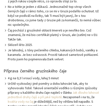
z jejich rukou vzejde něco, co opravdu stojí za to.
No a tohle je jeden z důkazů. Jednoznačně top strop všech
černých čajů v rámci toho, co se mi v Gruzii podařilo ochutnat. Už
když se podíváš na lístky, tak Ti musí být jasný, že s tou
drobotinou, co jsme tady z Gruzie pili za komančů, to nemá vůbec
nic společnýho.
Čaj pochází z gruzínské oblasti Imereti a je neofiko bio. Což
znamená, že má bio certifikát platný v Gruzii, ale (zatím) ne v EU.
Takže tak.
Sklizeň léto 2025.
Je lahodný, s tóny pečeného chleba, kakaových bobů, vanilky a
karamelu. Je bez svíravosti. Prostě takové sametové pohlazení.
Proto jsem ho pojmenovala Dark velvet.
Příprava černého gruzínského čaje
4 g na 0,3 l vroucí vody, luhuj 5 minut
Určitě vyzkoušej i jiné poměry a dobu luhování tak, aby to
vyhovovalo Tobě. Takové orientační vodítko s různými způsoby
přípravy u každého druhu čaje najdeš v článku
Jak dlouho luhovat
jednotlivé druhy čajů a při jaké teplotě
. Nezapomeň i na to, že
kvalita vody na čaj
je důležitější, než by většinu lidí napadlo. S