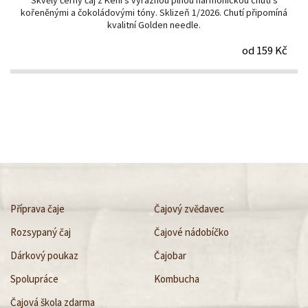
Skvělý černý čaj z Keni s výraznou plnou harmonickou chutí s
kořeněnými a čokoládovými tóny. Sklizeň 1/2026. Chutí připomíná
kvalitní Golden needle.
od 159 Kč
Příprava čaje
Čajový zvědavec
Rozsypaný čaj
Čajové nádobíčko
Dárkový poukaz
Čajobar
Spolupráce
Kombucha
Čajová škola zdarma