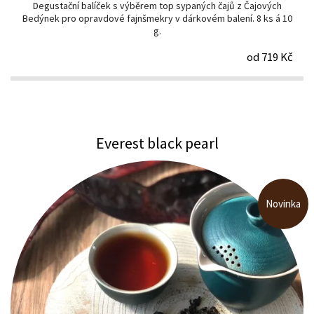
Degustační balíček s výběrem top sypaných čajů z Čajových
Bedýnek pro opravdové fajnšmekry v dárkovém balení. 8 ks á 10
g.
od 719 Kč
Everest black pearl
Novinka