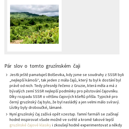
Pár slov o tomto gruzínském čaji
Jestli ještě pamatuješ Bolševika, kdy jsme se soudruhy z SSSR byli
„nejlepší kámoši“, tak jeden z mála čajů, který tu byl k dostání byl
právě od nich. Tedy přesněji řečeno z Gruzie, která měla a má z
bývalých zemí SSSR nejlepší podmínky pro pěstování čajovníku.
Díky rozpadu SSSR o většinu čajových kšeftů přišla. Typické pro
černý gruzínský čaj bylo, že byl nasládlý a jen velmi málo svíravý.
Lístky byly droboučké, lámané.
Nyní gruzínský čaj zažívá opět vzestup. Tamní farmáři se začínají
hodně inspirovat všude možně ve světě a kromě takové lepší
gruzínské čajové klasiky
i zkoušejí hodně experimentovat a někdy