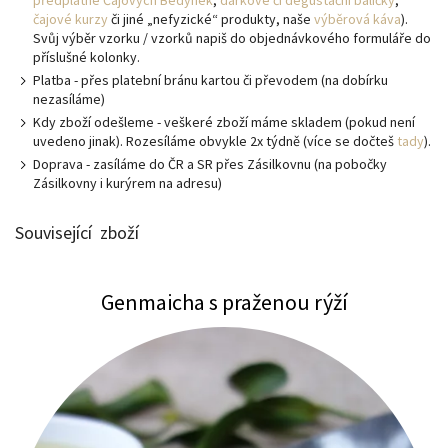
čajové kurzy
či jiné „nefyzické“ produkty, naše
výběrová káva
).
Svůj výběr vzorku / vzorků napiš do objednávkového formuláře do
příslušné kolonky.
Platba - přes platební bránu kartou či převodem (na dobírku
nezasíláme)
Kdy zboží odešleme - veškeré zboží máme skladem (pokud není
uvedeno jinak). Rozesíláme obvykle 2x týdně (více se dočteš
tady
).
Doprava - zasíláme do ČR a SR přes Zásilkovnu (na pobočky
Zásilkovny i kurýrem na adresu)
Související zboží
Genmaicha s praženou rýží