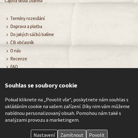
Čajová škola zdarma
Termíny rozesílání
Doprava a platba
Do jakých sáčků balíme
ČB občasník
O nás
Recenze
FAQ
Obchodní podmínky
Ochrana osobních údajů
Souhlas se soubory cookie
Nastavení cookies
Kontakt
Pokud kliknete na „Povolit vše“, poskytnete nám souhlas s
ukládáním cookie na vašem zařízení. Díky nim vám můžeme
nabídnou personalizovaný obsah. Pomohou nám také s
analýzami provozu a marketingem.
©
Čajové bedýnky
– poznávej rozmanitost chutí čaje každé roční
období.
Nastavení
Zamítnout
Povolit