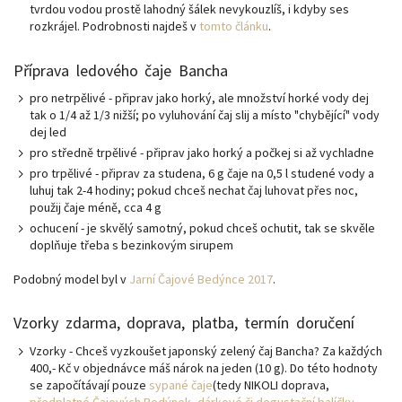
tvrdou vodou prostě lahodný šálek nevykouzlíš, i kdyby ses
rozkrájel. Podrobnosti najdeš v
tomto článku
.
Příprava ledového čaje Bancha
pro netrpělivé - připrav jako horký, ale množství horké vody dej
tak o 1/4 až 1/3 nižší; po vyluhování čaj slij a místo "chybějící" vody
dej led
pro středně trpělivé - připrav jako horký a počkej si až vychladne
pro trpělivé - připrav za studena, 6 g čaje na 0,5 l studené vody a
luhuj tak 2-4 hodiny; pokud chceš nechat čaj luhovat přes noc,
použij čaje méně, cca 4 g
ochucení - je skvělý samotný, pokud chceš ochutit, tak se skvěle
doplňuje třeba s bezinkovým sirupem
Podobný model byl v
Jarní Čajové Bedýnce 2017
.
Vzorky zdarma, doprava, platba, termín doručení
Vzorky - Chceš vyzkoušet japonský zelený čaj Bancha? Za každých
400,- Kč v objednávce máš nárok na jeden (10 g). Do této hodnoty
se započítávají pouze
sypané čaje
(tedy NIKOLI doprava,
předplatné Čajových Bedýnek
,
dárkové či degustační balíčky
,