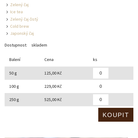
Zelený čaj
Ice tea
Zelený čaj čistý
Cold brew
Japonský čaj
Dostupnost:
skladem
Balení
Cena
ks
50 g
125,00 Kč
100 g
229,00 Kč
250 g
525,00 Kč