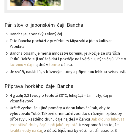
Pár slov o japonském čaji Bancha
Bancha je japonský zelený čaj.
Tato Bancha pochází z prefektury Miyazaki a jde o kultivar
Yabukita.
Bancha obsahuje menší množství kofeinu, jelikož je ze starších
lístků. Takže si ji můžeš dát i pozdějc než většinu jiných čajů. Více o
kofeinu v čaji
najdeš v
tomto
článku.
Je svěží, nasládlá, s trávovými tóny a příjemnou lehkou svíravostí.
Příprava horkého čaje Bancha
4 g zalij 0,2 l vody o teplotě 80°C, luhuj 1,5 - 2 minuty, čaj je
vícenálevový
Určitě vyzkoušej i jiné poměry a dobu luhování tak, aby to
vyhovovalo Tobě. Takové orientační vodítko s různými způsoby
přípravy u každého druhu čaje najdeš v článku
Jak dlouho luhovat
jednotlivé druhy čajů a při jaké teplotě
. Nezapomeň i na to, že
kvalita vody na čaj
je důležitější, než by většinu lidí napadlo. S