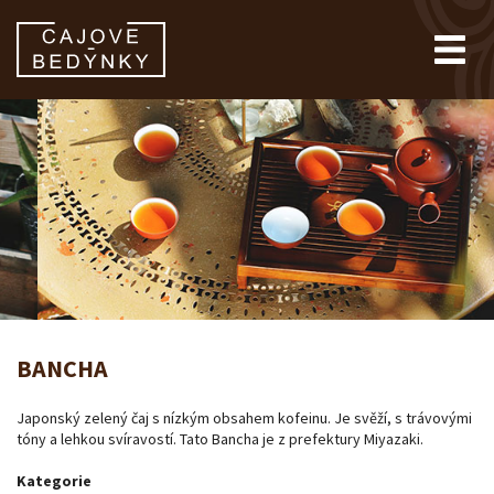
BANCHA
Japonský zelený čaj s nízkým obsahem kofeinu. Je svěží, s trávovými
tóny a lehkou svíravostí. Tato Bancha je z prefektury Miyazaki.
Kategorie