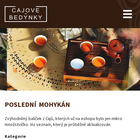
POSLEDNÍ MOHYKÁN
Zvýhodněný balíček z čajů, kterých už na eshopu bylo jen mikro
množstvíčko. Viz seznam, který je průběžně aktualizován.
Kategorie