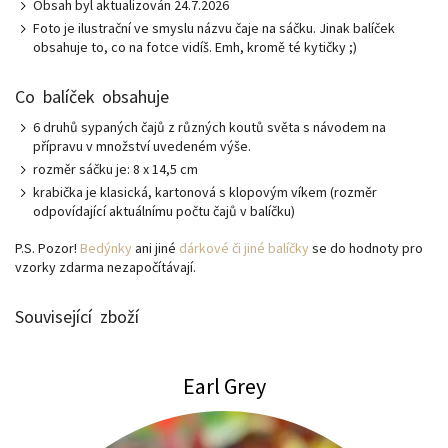
Obsah byl aktualizován 24.7.2026
Foto je ilustrační ve smyslu názvu čaje na sáčku. Jinak balíček
obsahuje to, co na fotce vidíš. Emh, kromě té kytičky ;)
Co balíček obsahuje
6 druhů sypaných čajů z různých koutů světa s návodem na
přípravu v množství uvedeném výše.
rozměr sáčku je: 8 x 14,5 cm
krabička je klasická, kartonová s klopovým víkem (rozměr
odpovídající aktuálnímu počtu čajů v balíčku)
P.S. Pozor!
Bedýnky
ani jiné
dárkové či jiné balíčky
se do hodnoty pro
vzorky zdarma nezapočítávají.
Související zboží
Earl Grey