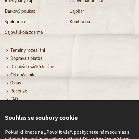
Rozsypaný čaj
Čajové nádobíčko
Dárkový poukaz
Čajobar
Spolupráce
Kombucha
Čajová škola zdarma
Termíny rozesílání
Doprava a platba
Do jakých sáčků balíme
ČB občasník
O nás
Recenze
FAQ
Obchodní podmínky
Ochrana osobních údajů
Souhlas se soubory cookie
Nastavení cookies
Kontakt
Pokud kliknete na „Povolit vše“, poskytnete nám souhlas s
ukládáním cookie na vašem zařízení. Díky nim vám můžeme