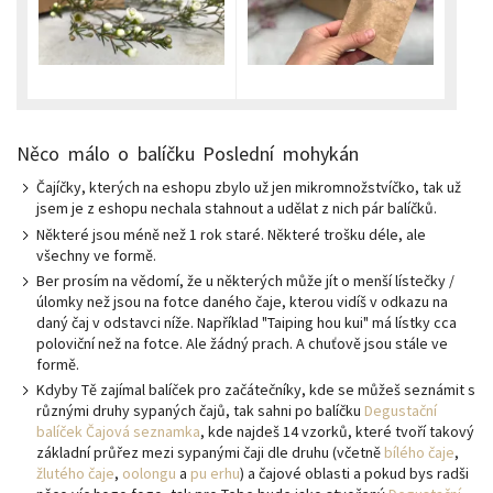
Něco málo o balíčku Poslední mohykán
Čajíčky, kterých na eshopu zbylo už jen mikromnožstvíčko, tak už
jsem je z eshopu nechala stahnout a udělat z nich pár balíčků.
Některé jsou méně než 1 rok staré. Některé trošku déle, ale
všechny ve formě.
Ber prosím na vědomí, že u některých může jít o menší lístečky /
úlomky než jsou na fotce daného čaje, kterou vidíš v odkazu na
daný čaj v odstavci níže. Například "Taiping hou kui" má lístky cca
poloviční než na fotce. Ale žádný prach. A chuťově jsou stále ve
formě.
Kdyby Tě zajímal balíček pro začátečníky, kde se můžeš seznámit s
různými druhy sypaných čajů, tak sahni po balíčku
Degustační
balíček Čajová seznamka
, kde najdeš 14 vzorků, které tvoří takový
základní průřez mezi sypanými čaji dle druhu (včetně
bílého čaje
,
žlutého čaje
,
oolongu
a
pu erhu
) a čajové oblasti a pokud bys radši