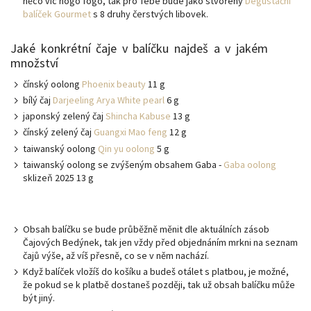
něco víc hogo fogo, tak pro Tebe bude jako stvořený
Degustační
balíček Gourmet
s 8 druhy čerstvých libovek.
Jaké konkrétní čaje v balíčku najdeš a v jakém
množství
čínský oolong
Phoenix beauty
11 g
bílý čaj
Darjeeling Arya White pearl
6 g
japonský zelený čaj
Shincha Kabuse
13 g
čínský zelený čaj
Guangxi Mao feng
12 g
taiwanský oolong
Qin yu oolong
5 g
taiwanský oolong se zvýšeným obsahem Gaba -
Gaba oolong
sklizeň 2025 13 g
Obsah balíčku se bude průběžně měnit dle aktuálních zásob
Čajových Bedýnek, tak jen vždy před objednáním mrkni na seznam
čajů výše, až víš přesně, co se v něm nachází.
Když balíček vložíš do košíku a budeš otálet s platbou, je možné,
že pokud se k platbě dostaneš později, tak už obsah balíčku může
být jiný.