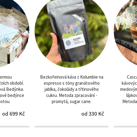
 formou
Bezkofeinová káva z Kolumbie na
Casca
čních období.
espresso s tóny granátového
kávových
jová Bedýnka.
jablka, čokolády a třtinového
medovými
hové bedýnce
cukru. Metoda zpracování -
šípkov
motou.
promytá, sugar cane.
Metoda 
od 699 Kč
od 330 Kč