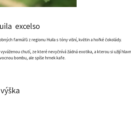
ila excelso
bných farmářů z regionu Huila s tóny višní, květin a hořké čokolády.
yváženou chutí, ze které nevyčnívá žádná exotika, a kterou si užijí hlavně
vocnou bombu, ale spíše hrnek kafe.
výška