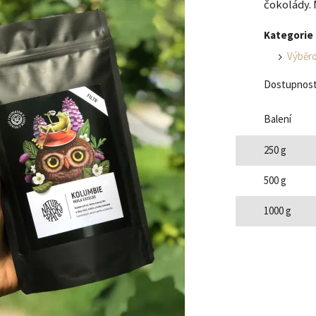
čokolády.
Kategorie
Výběro
Dostupnost
Balení
250 g
500 g
1000 g