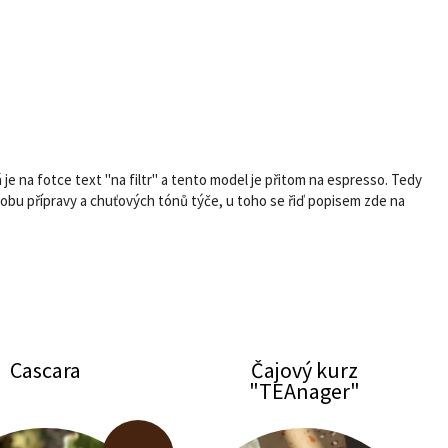
á je na fotce text "na filtr" a tento model je přitom na espresso. Tedy
ůsobu přípravy a chuťových tónů týče, u toho se řiď popisem zde na
Cascara
Čajový kurz
"TEAnager"