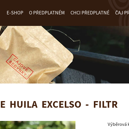
E-SHOP
O PŘEDPLATNÉM
CHCI PŘEDPLATNÉ
ČAJ P
E HUILA EXCELSO - FILTR
Výběrová k