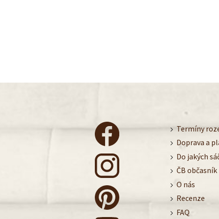
Termíny roze
Doprava a p
Do jakých sá
ČB občasník
O nás
Recenze
FAQ