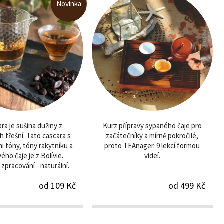
Novinka
ra je sušina dužiny z
Kurz přípravy sypaného čaje pro
 třešní. Tato cascara s
začátečníky a mírně pokročilé,
 tóny, tóny rakytníku a
proto TEAnager. 9 lekcí formou
ého čaje je z Bolívie.
videí.
zpracování - naturální.
od 109 Kč
od 499 Kč