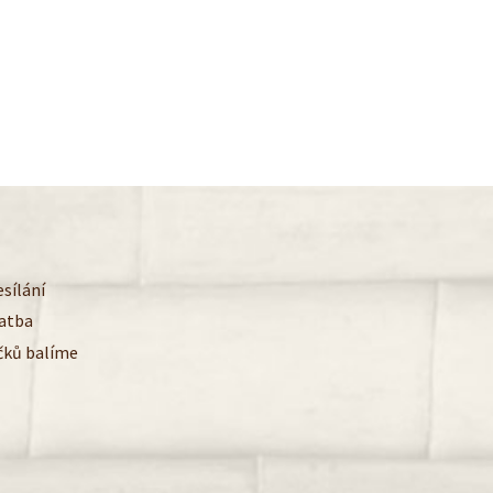
sílání
latba
čků balíme