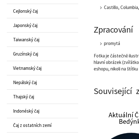
Castillo, Columbia
Cejlonský čaj
Japonský čaj
Zpracování
Taiwanský čaj
promytá
Gruzínský čaj
Fotka je částečně ilustr
hlavní obrázek (zvířátk
Vietnamský čaj
eshopu, nikoli na štítku
Nepálský čaj
Související 
Thajský čaj
Indonéský čaj
Aktuální Č
Kolumbie Popayán decaf - espresso
Casc
Bedýn
Čaj z ostatních zemí