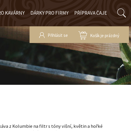
RO KAVÁRNY
DÁRKY PRO FIRMY
PŘÍPRAVA ČAJE
Přihlásit se
Košík je prázdný
áva z Kolumbie na filtr s tóny višní, květin a hořké