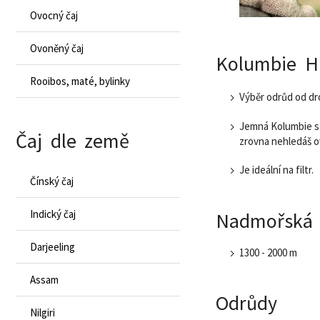
Ovocný čaj
Ovoněný čaj
Kolumbie Hu
Rooibos, maté, bylinky
Výběr odrůd od dro
Jemná Kolumbie s v
Čaj dle země
zrovna nehledáš o
Je ideální na filtr.
Čínský čaj
Indický čaj
Nadmořská 
Darjeeling
1300 - 2000 m
Assam
Odrůdy
Nilgiri