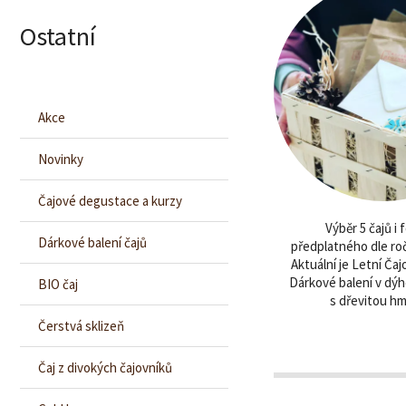
Ostatní
Akce
Novinky
Čajové degustace a kurzy
Výběr 5 čajů i
Dárkové balení čajů
předplatného dle ro
Aktuální je Letní Ča
Dárkové balení v dý
BIO čaj
s dřevitou h
Čerstvá sklizeň
Čaj z divokých čajovníků