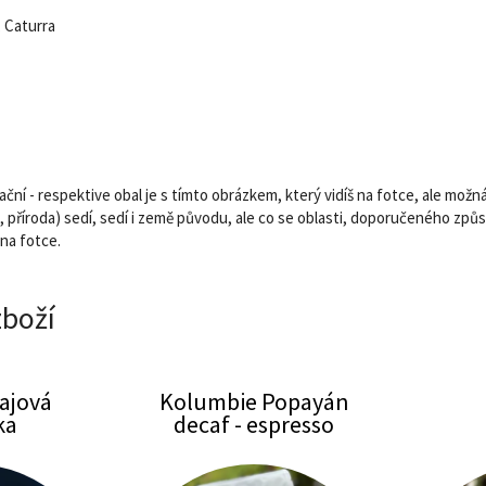
, Caturra
ační - respektive obal je s tímto obrázkem, který vidíš na fotce, ale možn
o, příroda) sedí, sedí i země původu, ale co se oblasti, doporučeného zp
 na fotce.
zboží
ajová
Kolumbie Popayán
ara
Čajový kurz "TEAnager"
ka
decaf - espresso