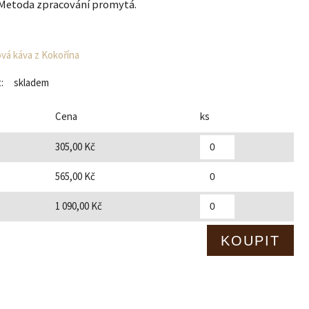
 Metoda zpracování promytá.
vá káva z Kokořína
:
skladem
Cena
ks
305,00 Kč
565,00 Kč
1 090,00 Kč