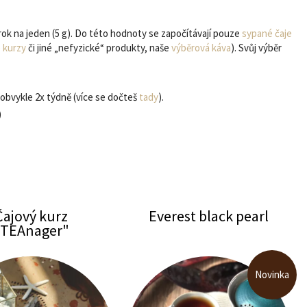
í
rok na jeden (5 g). Do této hodnoty se započítávají pouze
sypané čaje
 kurzy
či jiné „nefyzické“ produkty, naše
výběrová káva
). Svůj výběr
obvykle 2x týdně (více se dočteš
tady
).
)
Čajový kurz
Everest black pearl
"TEAnager"
Novinka