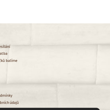
sílání
latba
čků balíme
odmínky
bních údajů
ookies