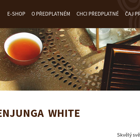
E-SHOP
O PŘEDPLATNÉM
CHCI PŘEDPLATNÉ
ČAJ P
ENJUNGA WHITE
Skvělý svěž