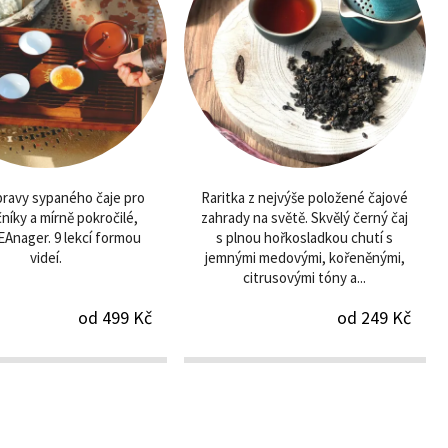
pravy sypaného čaje pro
Raritka z nejvýše položené čajové
níky a mírně pokročilé,
zahrady na světě. Skvělý černý čaj
EAnager. 9 lekcí formou
s plnou hořkosladkou chutí s
videí.
jemnými medovými, kořeněnými,
citrusovými tóny a...
od 499 Kč
od 249 Kč