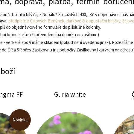
ma, doprava, platba, termín doručen
koušet tento bílý čaj z Nepálu? Za každých 400,- Kč v objednávce máš ná
rava,
předplatné Čajových Bedýnek
,
dárkové či degustační balíčky
,
čajové
apiš do objednávkového formuláře do příslušné kolonky.
ební bránu kartou či převodem (na dobírku nezasíláme)
e - veškeré zboží máme skladem (pokud není uvedeno jinak). Rozesíláme 
e do ČR a SR přes Zásilkovnu (na pobočky Zásilkovny i kurýrem na adresu
zboží
ungma FF
Guria white
 "TEAnager"
Everest black pearl
Novinka