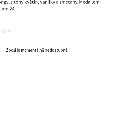
gy, s tóny květin, vanilky a smetany. Medailemi
Jaro 24.
ký čaj
j
:
Zboží je momentálně nedostupné.