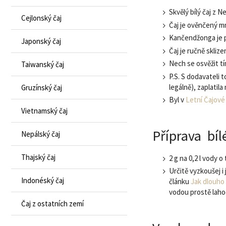
Skvělý bílý čaj z 
Cejlonský čaj
Čaj je ověnčený mn
Kančendžonga je pr
Japonský čaj
Čaj je ručně sklize
Nech se osvěžit tí
Taiwanský čaj
P.S. S dodavateli 
legálně), zaplatil
Gruzínský čaj
Byl v
Letní Čajov
Vietnamský čaj
Příprava bí
Nepálský čaj
Thajský čaj
2 g na 0,2 l vody o
Určitě vyzkoušej i
Indonéský čaj
článku
Jak dlouho 
vodou prostě lahod
Čaj z ostatních zemí