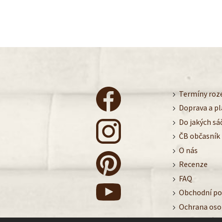
Termíny roze
Doprava a p
Do jakých sá
ČB občasník
O nás
Recenze
FAQ
Obchodní p
Ochrana oso
Nastavení c