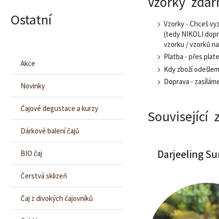
Vzorky zdar
Ostatní
Vzorky - Chceš vyz
(tedy NIKOLI dop
vzorku / vzorků n
Platba - přes plat
Akce
Kdy zboží odešlem
Doprava - zasílám
Novinky
Čajové degustace a kurzy
Související 
Dárkové balení čajů
Darjeeling S
BIO čaj
Guria white
Čajový kurz
Čerstvá sklizeň
Čaj z divokých čajovníků