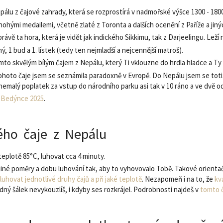
Nepálu z čajové zahrady, která se rozprostírá v nadmořské výšce 1300 - 18
ohými medailemi, včetně zlaté z Toronta a dalších ocenění z Paříže a jiný
ávě ta hora, která je vidět jak indického Sikkimu, tak z Darjeelingu. Leží
ný, 1 bud a 1. lístek (tedy ten nejmladší a nejcennější matroš).
mto skvělým bílým čajem z Nepálu, který Ti vklouzne do hrdla hladce a Ty
tohoto čaje jsem se seznámila paradoxně v Evropě. Do Nepálu jsem se totiž
a nemalý poplatek za vstup do národního parku asi tak v 10 ráno a ve dvě odp
é Bedýnce 2025
.
lého čaje z Nepálu
 teplotě 85°C, luhovat cca 4 minuty.
 jiné poměry a dobu luhování tak, aby to vyhovovalo Tobě. Takové orienta
luhovat jednotlivé druhy čajů a při jaké teplotě
. Nezapomeň i na to, že
kv
ný šálek nevykouzlíš, i kdyby ses rozkrájel. Podrobnosti najdeš v
tomto 