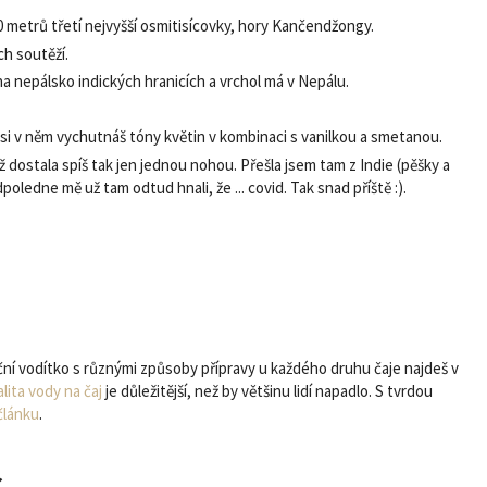
00 metrů třetí nejvyšší osmitisícovky, hory Kančendžongy.
ch soutěží.
 na nepálsko indických hranicích a vrchol má v Nepálu.
 si v něm vychutnáš tóny květin v kombinaci s vanilkou a smetanou.
 dostala spíš tak jen jednou nohou. Přešla jsem tam z Indie (pěšky a
oledne mě už tam odtud hnali, že ... covid. Tak snad příště :).
ční vodítko s různými způsoby přípravy u každého druhu čaje najdeš v
alita vody na čaj
je důležitější, než by většinu lidí napadlo. S tvrdou
článku
.