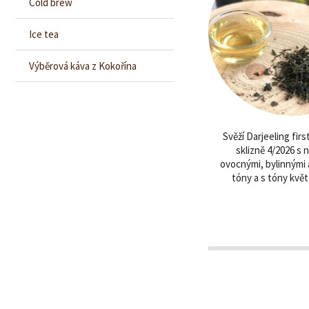
Cold brew
Ice tea
Výběrová káva z Kokořína
Svěží Darjeeling first
sklizně 4/2026 s 
ovocnými, bylinnými
tóny a s tóny květ