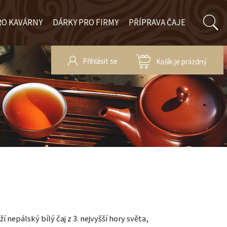
RO KAVÁRNY
DÁRKY PRO FIRMY
PŘÍPRAVA ČAJE
Přihlásit se
Košík je prázdný
í nepálský bílý čaj z 3. nejvyšší hory světa,