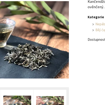
Kančendžon
ověnčený. 
Kategorie
Nepáls
Bílý ča
Dostupnost