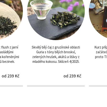
 flush z jarní
Skvělý bílý čaj z gruzínské oblasti
Kurz pří
nasládlými
Guria s tóny bílých broskví,
začáteč
 a kořeněnými
zelených hrušek, akátů a šťávy z
proto T
ů bezinek.
mladého kokosu. Sklizeň 4/2025.
od 239 Kč
od 239 Kč