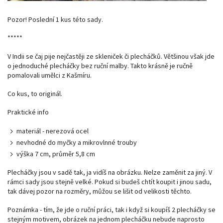
Pozor! Poslední 1 kus této sady.
*****
V Indii se čaj pije nejčastěji ze skleniček či plecháčků. Většinou však jde
o jednoduché plecháčky bez ruční malby. Takto krásně je ručně
pomalovali umělci z Kašmíru.
Co kus, to originál.
Praktické info
materiál - nerezová ocel
nevhodné do myčky a mikrovlnné trouby
výška 7 cm, průměr 5,8 cm
Plecháčky jsou v sadě tak, ja vidíš na obrázku. Nelze zaměnit za jiný. V
rámci sady jsou stejně velké. Pokud si budeš chtít koupit i jinou sadu,
tak dávej pozor na rozměry, můžou se lišit od velikosti těchto.
Poznámka - tím, že jde o ruční práci, tak i když si koupíš 2 plecháčky se
stejným motivem, obrázek na jednom plecháčku nebude naprosto