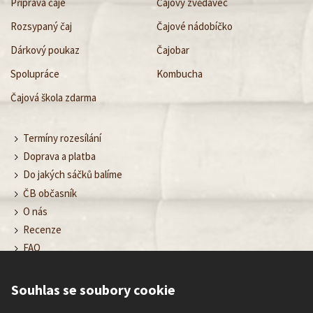
Příprava čaje
Čajový zvědavec
Rozsypaný čaj
Čajové nádobíčko
Dárkový poukaz
Čajobar
Spolupráce
Kombucha
Čajová škola zdarma
Termíny rozesílání
Doprava a platba
Do jakých sáčků balíme
ČB občasník
O nás
Recenze
FAQ
Obchodní podmínky
Ochrana osobních údajů
Souhlas se soubory cookie
Nastavení cookies