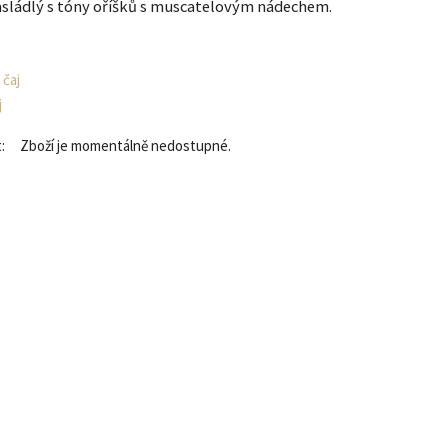
sládlý s tóny oříšků s muscatelovým nádechem.
 čaj
j
:
Zboží je momentálně nedostupné.