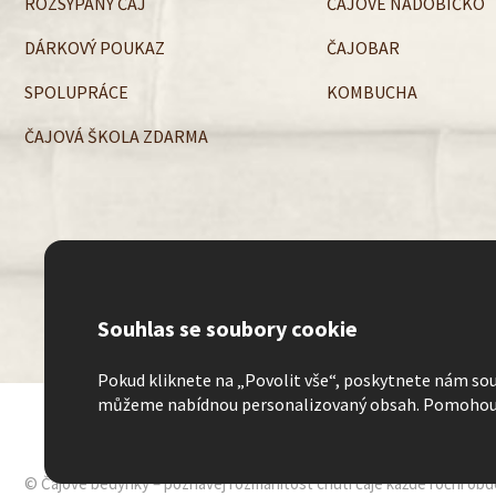
ROZSYPANÝ ČAJ
ČAJOVÉ NÁDOBÍČKO
DÁRKOVÝ POUKAZ
ČAJOBAR
SPOLUPRÁCE
KOMBUCHA
ČAJOVÁ ŠKOLA ZDARMA
Souhlas se soubory cookie
Pokud kliknete na „Povolit vše“, poskytnete nám sou
můžeme nabídnou personalizovaný obsah. Pomohou 
©
Čajové bedýnky
– poznávej rozmanitost chutí čaje každé roční obd