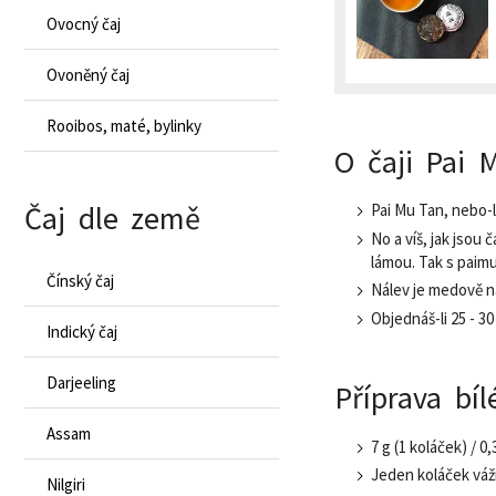
Ovocný čaj
Ovoněný čaj
Rooibos, maté, bylinky
O čaji Pai 
Čaj dle země
Pai Mu Tan, nebo-l
No a víš, jak jsou
lámou. Tak s paim
Čínský čaj
Nálev je medově n
Objednáš-li 25 - 30
Indický čaj
Darjeeling
Příprava bí
Assam
7 g (1 koláček) / 0
Jeden koláček váží 
Nilgiri