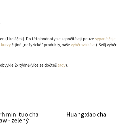
í
den (1 koláček). Do této hodnoty se započítávají pouze
sypané čaje
 kurzy
či jiné „nefyzické“ produkty, naše
výběrová káva
). Svůj výběr
obvykle 2x týdně (více se dočteš
tady
).
)
rh mini tuo cha
Huang xiao cha
aw - zelený