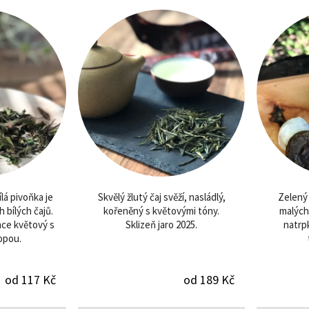
lá pivoňka je
Skvělý žlutý čaj svěží, nasládlý,
Zelený
 bílých čajů.
kořeněný s květovými tóny.
malých
ehce květový s
Sklizeň jaro 2025.
natrp
opou.
od 117 Kč
od 189 Kč