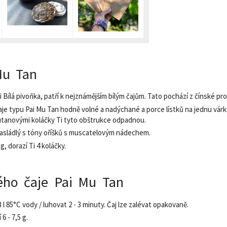
Mu Tan
i Bílá pivoňka, patří k nejznámějším bílým čajům. Tato pochází z čínské pr
 čaje typu Pai Mu Tan hodně volné a nadýchané a porce lístků na jednu vár
utanovými koláčky Ti tyto obštrukce odpadnou.
asládlý s tóny oříšků s muscatelovým nádechem.
 g, dorazí Ti 4 koláčky.
lého čaje Pai Mu Tan
,3 l 85°C vody / luhovat 2 - 3 minuty. Čaj lze zalévat opakovaně.
6 - 7,5 g.