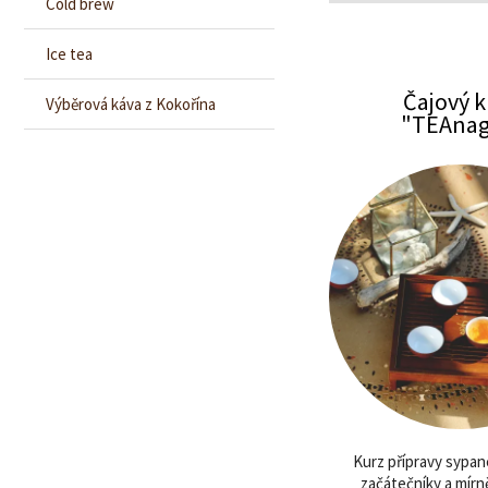
Cold brew
Ice tea
Čajový k
Výběrová káva z Kokořína
"TEAnag
Kurz přípravy sypan
začátečníky a mírně