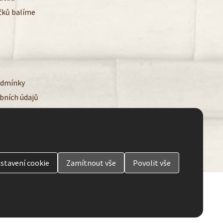
čků balíme
odmínky
bních údajů
ookies
stavení
cookie
Zamítnout
vše
Povolit
vše