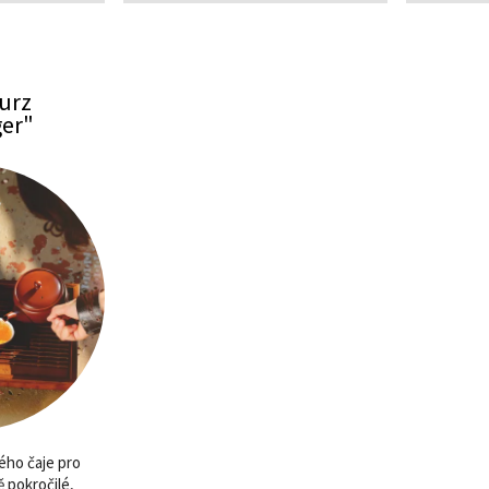
urz
er"
ého čaje pro
 pokročilé,