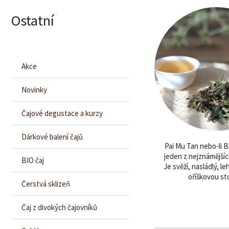
Ostatní
Akce
Novinky
Čajové degustace a kurzy
Dárkové balení čajů
Pai Mu Tan nebo-li Bí
jeden z nejznámějších
BIO čaj
Je svěží, nasládlý, l
oříškovou st
Čerstvá sklizeň
Čaj z divokých čajovníků