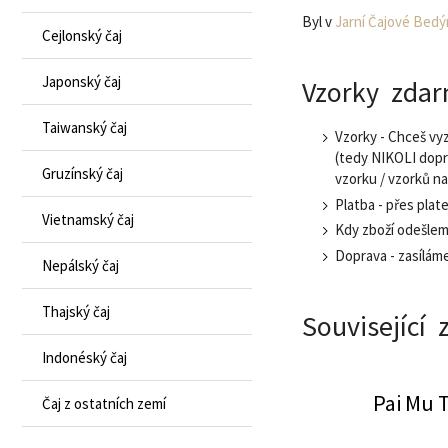
Byl v
Jarní Čajové Bedý
Cejlonský čaj
Japonský čaj
Vzorky zdar
Taiwanský čaj
Vzorky - Chceš vyz
(tedy NIKOLI dop
Gruzínský čaj
vzorku / vzorků n
Platba - přes plat
Vietnamský čaj
Kdy zboží odešlem
Doprava - zasílám
Nepálský čaj
Thajský čaj
Související 
Indonéský čaj
Pai Mu 
Čaj z ostatních zemí
Yellow bud
Pu erh mini tuo 