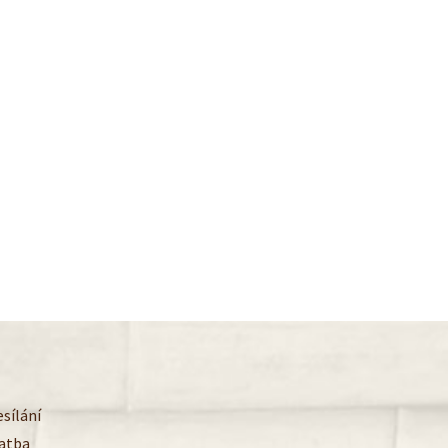
sílání
latba