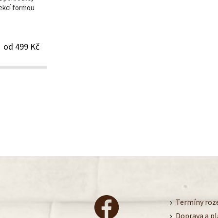
lekcí formou
od 499 Kč
Termíny roze
Doprava a p