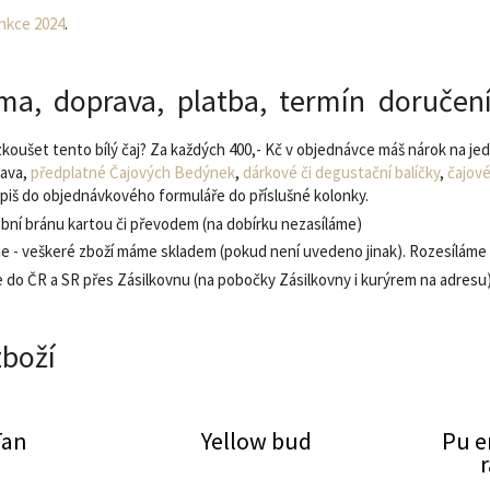
nkce 2024
.
ma, doprava, platba, termín doručen
koušet tento bílý čaj? Za každých 400,- Kč v objednávce máš nárok na je
rava,
předplatné Čajových Bedýnek
,
dárkové či degustační balíčky
,
čajové
apiš do objednávkového formuláře do příslušné kolonky.
ební bránu kartou či převodem (na dobírku nezasíláme)
e - veškeré zboží máme skladem (pokud není uvedeno jinak). Rozesíláme 
e do ČR a SR přes Zásilkovnu (na pobočky Zásilkovny i kurýrem na adresu
zboží
Tan
Yellow bud
Pu e
cha raw - zelený
Huang xiao cha
r