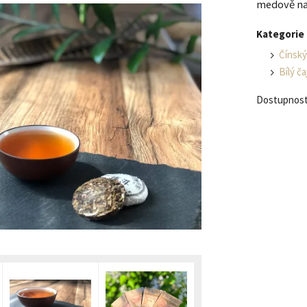
medově na
Kategorie
Čínský
Bílý ča
Dostupnost