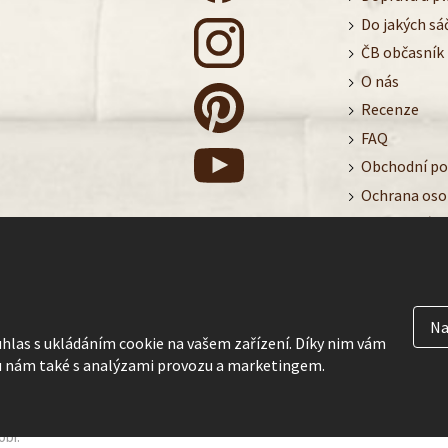
Do jakých sá
ČB občasník
O nás
Recenze
FAQ
Obchodní p
Ochrana oso
Nastavení c
Kontakt
Na
hlas s ukládáním cookie na vašem zařízení. Díky nim vám
nám také s analýzami provozu a marketingem.
obí.