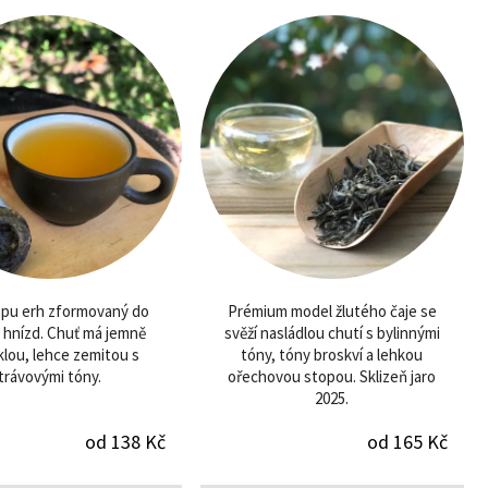
 pu erh zformovaný do
Prémium model žlutého čaje se
 hnízd. Chuť má jemně
svěží nasládlou chutí s bylinnými
klou, lehce zemitou s
tóny, tóny broskví a lehkou
trávovými tóny.
ořechovou stopou. Sklizeň jaro
2025.
od 138 Kč
od 165 Kč