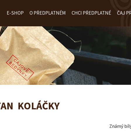
E-SHOP
O PŘEDPLATNÉM
CHCI PŘEDPLATNÉ
ČAJ P
TAN KOLÁČKY
Známý bílý