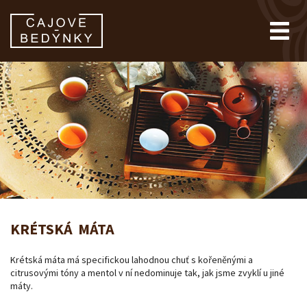
KRÉTSKÁ MÁTA
Krétská máta má specifickou lahodnou chuť s kořeněnými a
citrusovými tóny a mentol v ní nedominuje tak, jak jsme zvyklí u jiné
máty.