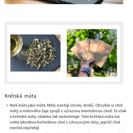
Krétská máta
Není máta jako máta. Máty existují stovky druhů. Obvykle si chuť
máty a mátového čaje spojíš s výraznou mentolovou chutí. Ta však
u krétské máty zdaleka tak nedominuje. Tato krétská máta má
velmi lahodnou kořeněnou chuť s citrusovými tóny, jejichž chuť
mentol nepřebíjí.