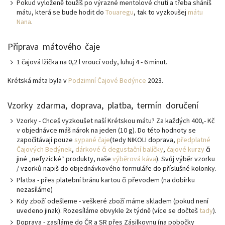
Pokud vyloženě toužíš po výrazné mentolové chuti a třeba sháníš
mátu, která se bude hodit do
Touaregu
, tak to vyzkoušej
mátu
Nana
.
Příprava mátového čaje
1 čajová lžička na 0,2 l vroucí vody, luhuj 4 - 6 minut.
Krétská máta byla v
Podzimní Čajové Bedýnce
2023.
Vzorky zdarma, doprava, platba, termín doručení
Vzorky - Chceš vyzkoušet naší Krétskou mátu? Za každých 400,- Kč
v objednávce máš nárok na jeden (10 g). Do této hodnoty se
započítávají pouze
sypané čaje
(tedy NIKOLI doprava,
předplatné
Čajových Bedýnek
,
dárkové či degustační balíčky
,
čajové kurzy
či
jiné „nefyzické“ produkty, naše
výběrová káva
). Svůj výběr vzorku
/ vzorků napiš do objednávkového formuláře do příslušné kolonky.
Platba - přes platební bránu kartou či převodem (na dobírku
nezasíláme)
Kdy zboží odešleme - veškeré zboží máme skladem (pokud není
uvedeno jinak). Rozesíláme obvykle 2x týdně (více se dočteš
tady
).
Doprava - zasíláme do ČR a SR přes Zásilkovnu (na pobočky