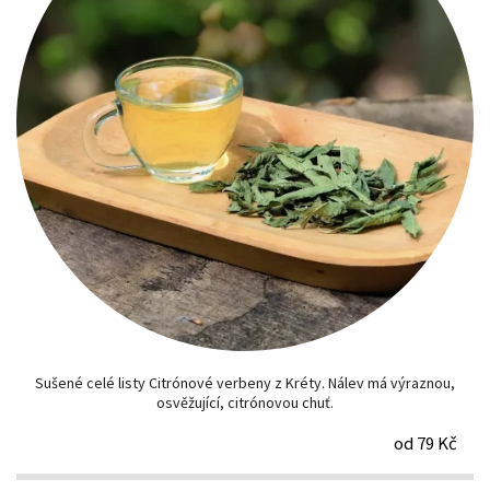
Sušené celé listy Citrónové verbeny z Kréty. Nálev má výraznou,
osvěžující, citrónovou chuť.
od 79 Kč