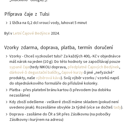
Příprava čaje z Tulsi
1 lžička na 0,2 dcl vroucí vody, luhovat 5 minut
Byl v
Letní Čajové Bedýnce
2024.
Vzorky zdarma, doprava, platba, termín doručení
Vzorky - Chceš vyzkoušet tulsi? Za každých 400,- Kč v objednávce
máš nárok na jeden (10 g). Do této hodnoty se započítávají pouze
sypané čaje
(tedy NIKOLI doprava,
předplatné Čajových Bedýnek
,
dárkové či degustační balíčky
,
čajové kurzy
či jiné „nefyzické“
produkty, naše
výběrová káva
). Svůj výběr vzorku / vzorků napiš
do objednávkového formuláře do příslušné kolonky.
Platba - přes platební bránu kartou či převodem (na dobírku
nezasíláme)
Kdy zboží odešleme - veškeré zboží máme skladem (pokud není
uvedeno jinak). Rozesíláme obvykle 2x týdně (více se dočteš
tady
).
Doprava - zasíláme do ČR a SR přes Zásilkovnu (na pobočky
Zásilkovny i kurýrem na adresu)