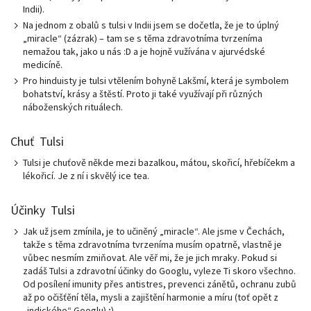
Indii).
Na jednom z obalů s tulsi v Indii jsem se dočetla, že je to úplný
„miracle“ (zázrak) – tam se s těma zdravotníma tvrzeníma
nemažou tak, jako u nás :D a je hojně vužívána v ajurvédské
medicíně.
Pro hinduisty je tulsi vtělením bohyně Lakšmí, která je symbolem
bohatství, krásy a štěstí. Proto ji také využívají při různých
náboženských rituálech.
Chuť Tulsi
Tulsi je chuťově někde mezi bazalkou, mátou, skořicí, hřebíčekm a
lékořicí. Je z ní i skvělý ice tea.
Účinky Tulsi
Jak už jsem zmínila, je to učiněný „miracle“. Ale jsme v Čechách,
takže s těma zdravotníma tvrzeníma musím opatrně, vlastně je
vůbec nesmím zmiňovat. Ale věř mi, že je jich mraky. Pokud si
zadáš Tulsi a zdravotní účinky do Googlu, vyleze Ti skoro všechno.
Od posílení imunity přes antistres, prevenci zánětů, ochranu zubů
až po očišťění těla, mysli a zajištění harmonie a míru (toť opět z
„indického“ Googlu) ;).