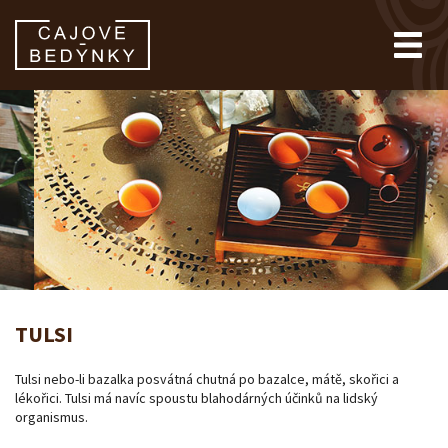
TULSI
Tulsi nebo-li bazalka posvátná chutná po bazalce, mátě, skořici a
lékořici. Tulsi má navíc spoustu blahodárných účinků na lidský
organismus.