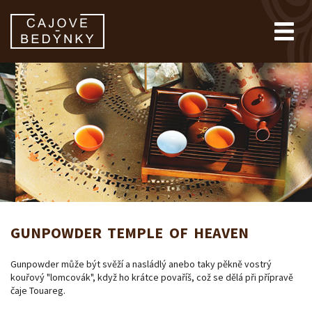
GUNPOWDER TEMPLE OF HEAVEN
Gunpowder může být svěží a nasládlý anebo taky pěkně vostrý
kouřový "lomcovák", když ho krátce povaříš, což se dělá při přípravě
čaje Touareg.