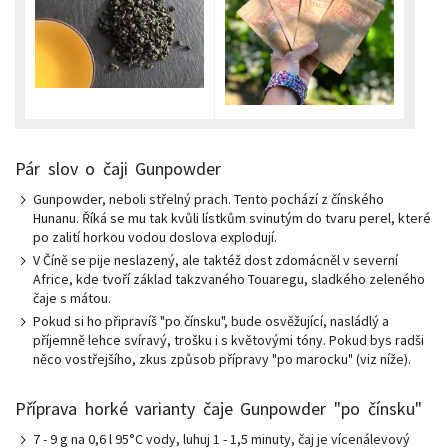
Pár slov o čaji Gunpowder
Gunpowder, neboli střelný prach. Tento pochází z čínského
Hunanu. Říká se mu tak kvůli lístkům svinutým do tvaru perel, které
po zalití horkou vodou doslova explodují.
V Číně se pije neslazený, ale taktéž dost zdomácněl v severní
Africe, kde tvoří základ takzvaného Touaregu, sladkého zeleného
čaje s mátou.
Pokud si ho připravíš "po čínsku", bude osvěžující, nasládlý a
příjemně lehce svíravý, trošku i s květovými tóny. Pokud bys radši
něco vostřejšího, zkus způsob přípravy "po marocku" (viz níže).
Příprava horké varianty čaje Gunpowder "po čínsku"
7 - 9 g na 0,6 l 95°C vody, luhuj 1 - 1,5 minuty, čaj je vícenálevový