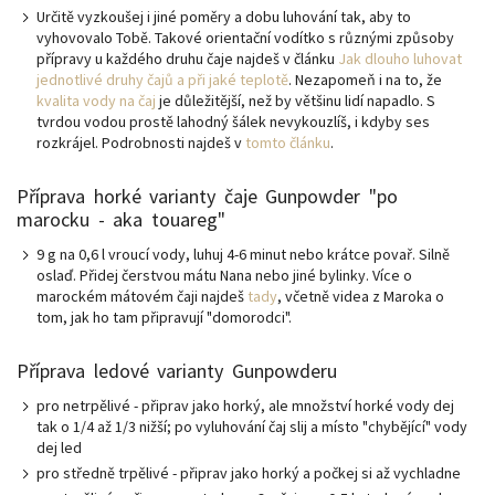
Určitě vyzkoušej i jiné poměry a dobu luhování tak, aby to
vyhovovalo Tobě. Takové orientační vodítko s různými způsoby
přípravy u každého druhu čaje najdeš v článku
Jak dlouho luhovat
jednotlivé druhy čajů a při jaké teplotě
. Nezapomeň i na to, že
kvalita vody na čaj
je důležitější, než by většinu lidí napadlo. S
tvrdou vodou prostě lahodný šálek nevykouzlíš, i kdyby ses
rozkrájel. Podrobnosti najdeš v
tomto článku
.
Příprava horké varianty čaje Gunpowder "po
marocku - aka touareg"
9 g na 0,6 l vroucí vody, luhuj 4-6 minut nebo krátce povař. Silně
oslaď. Přidej čerstvou mátu Nana nebo jiné bylinky. Více o
marockém mátovém čaji najdeš
tady
, včetně videa z Maroka o
tom, jak ho tam připravují "domorodci".
Příprava ledové varianty Gunpowderu
pro netrpělivé - připrav jako horký, ale množství horké vody dej
tak o 1/4 až 1/3 nižší; po vyluhování čaj slij a místo "chybějící" vody
dej led
pro středně trpělivé - připrav jako horký a počkej si až vychladne