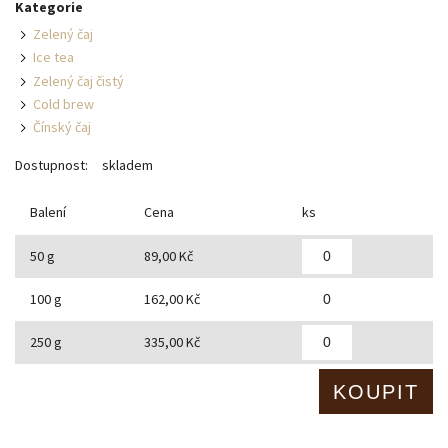
Kategorie
Zelený čaj
Ice tea
Zelený čaj čistý
Cold brew
Čínský čaj
Dostupnost:
skladem
Balení
Cena
ks
50 g
89,00 Kč
100 g
162,00 Kč
250 g
335,00 Kč