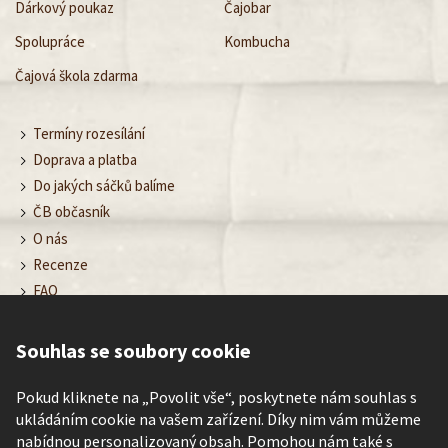
Dárkový poukaz
Čajobar
Spolupráce
Kombucha
Čajová škola zdarma
Termíny rozesílání
Doprava a platba
Do jakých sáčků balíme
ČB občasník
O nás
Recenze
FAQ
Obchodní podmínky
Ochrana osobních údajů
Souhlas se soubory cookie
Nastavení cookies
Kontakt
Pokud kliknete na „Povolit vše“, poskytnete nám souhlas s
ukládáním cookie na vašem zařízení. Díky nim vám můžeme
nabídnou personalizovaný obsah. Pomohou nám také s