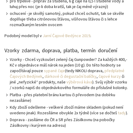
pro trpělivé - připrav za studena, 6 g čaje na 0,5 l studené vody a
luhuj přes noc (je-li doba kratší, tak je čaj méně výrazný)
ochucení - je skvělý samotný, pokud chceš ochutit, tak se skvěle
doplňuje třeba citrónovou šťávou, višňovou šťávou či s lehce
rozmačkaným lesním ovocem
Podobný model byl v
Jarní Čajové Bedýnce 2019
.
Vzorky zdarma, doprava, platba, termín doručení
Vzorky - Chceš vyzkoušet zelený čaj Gunpowder? Za každých 400,-
Kč v objednávce máš nárok na jeden (10 g). Do této hodnoty se
započítávají pouze
sypané čaje
(tedy NIKOLI doprava,
předplatné
Čajových Bedýnek
,
dárkové či degustační balíčky
,
čajové kurzy
či
jiné „nefyzické“ produkty, naše
výběrová káva
). Svůj výběr vzorku
/ vzorků napiš do objednávkového formuláře do příslušné kolonky.
Platba - přes platební bránu kartou či převodem (na dobírku
nezasíláme)
Kdy zboží odešleme - veškeré zboží máme skladem (pokud není
uvedeno jinak). Rozesíláme obvykle 2x týdně (více se dočteš
tady
).
Doprava - zasíláme do ČR a SR přes Zásilkovnu (na pobočky
Zásilkovny i kurýrem na adresu)