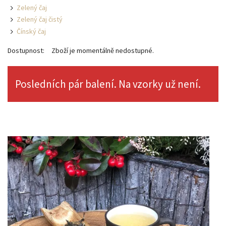
Zelený čaj
Zelený čaj čistý
Čínský čaj
Dostupnost:
Zboží je momentálně nedostupné.
Posledních pár balení. Na vzorky už není.