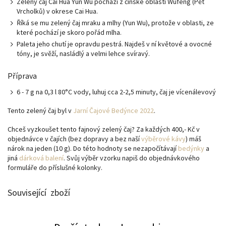
Zelený čaj Cai Hua Yun Wu pochází z čínské oblasti Wufeng (Pět
Vrcholků) v okrese Cai Hua.
Říká se mu zelený čaj mraku a mlhy (Yun Wu), protože v oblasti, ze
které pochází je skoro pořád mlha.
Paleta jeho chutí je opravdu pestrá. Najdeš v ní květové a ovocné
tóny, je svěží, nasládlý a velmi lehce svíravý.
Příprava
6 - 7 g na 0,3 l 80°C vody, luhuj cca 2-2,5 minuty, čaj je vícenálevový
Tento zelený čaj byl v
Jarní Čajové Bedýnce 2022
.
Chceš vyzkoušet tento fajnový zelený čaj? Za každých 400,- Kč v
objednávce v čajích (bez dopravy a bez naší
výběrové kávy
) máš
nárok na jeden (10 g). Do této hodnoty se nezapočítávají
bedýnky
a
jiná
dárková balení
. Svůj výběr vzorku napiš do objednávkového
formuláře do příslušné kolonky.
Související zboží