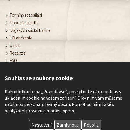
Termíny rozesílání
Doprava a platba
Do jakých sáčků balíme
ČB občasník
O nás
Recenze
FAQ
Obchodní podmínky
Ochrana osobních údajů
Souhlas se soubory cookie
Nastavení cookies
Kontakt
Pokud kliknete na „Povolit vše“, poskytnete nám souhlas s
ukládáním cookie na vašem zařízení. Díky nim vám můžeme
nabídnou personalizovaný obsah. Pomohou nám také s
analýzami provozu a marketingem.
©
Čajové bedýnky
– poznávej rozmanitost chutí čaje každé roční
období.
Nastavení
Zamítnout
Povolit