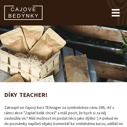
DÍKY TEACHER!
Zakoupil sis čajový kurz TEAnager za symbolickou cenu 299,- Kč v
rámci akce "Zaplať kolik chceš" a máš pocit, že bych si za něj
zasloužila víc? Máš možnost mi poslat něco jako dýško :) A pokud mi
do poznámky napíšeš nějaký komentář ke zmíněnému kurzu, uděláš mi