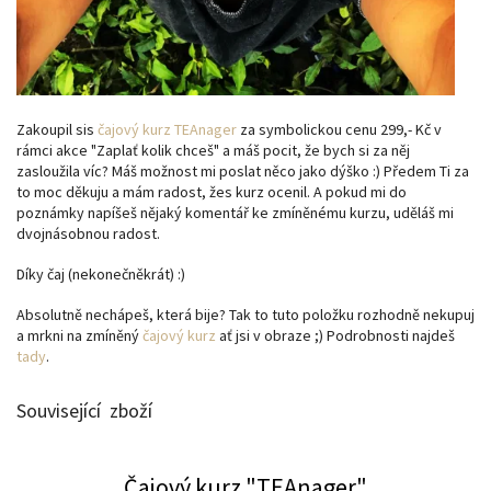
Zakoupil sis
čajový kurz TEAnager
za symbolickou cenu 299,- Kč v
rámci akce "Zaplať kolik chceš" a máš pocit, že bych si za něj
zasloužila víc? Máš možnost mi poslat něco jako dýško :) Předem Ti za
to moc děkuju a mám radost, žes kurz ocenil. A pokud mi do
poznámky napíšeš nějaký komentář ke zmíněnému kurzu, uděláš mi
dvojnásobnou radost.
Díky čaj (nekonečněkrát) :)
Absolutně nechápeš, která bije? Tak to tuto položku rozhodně nekupuj
a mrkni na zmíněný
čajový kurz
ať jsi v obraze ;) Podrobnosti najdeš
tady
.
Související zboží
Čajový kurz "TEAnager"